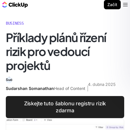
ClickUp blog
Začít
Ope
BUSINESS
Příklady plánů řízení
rizik pro vedoucí
projektů
4. dubna 2025
Sudarshan Somanathan
Head of Content
Získejte tuto šablonu registru rizik
zdarma