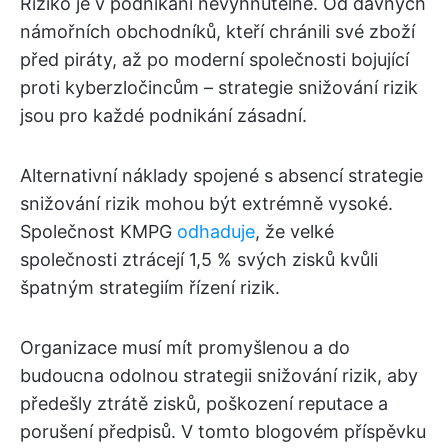
Riziko je v podnikání nevyhnutelné. Od dávných
námořních obchodníků, kteří chránili své zboží
před piráty, až po moderní společnosti bojující
proti kyberzločincům – strategie snižování rizik
jsou pro každé podnikání zásadní.
Alternativní náklady spojené s absencí strategie
snižování rizik mohou být extrémně vysoké.
Společnost KMPG
odhaduje
, že velké
společnosti ztrácejí 1,5 % svých zisků kvůli
špatným strategiím řízení rizik.
Organizace musí mít promyšlenou a do
budoucna odolnou strategii snižování rizik, aby
předešly ztrátě zisků, poškození reputace a
porušení předpisů. V tomto blogovém příspěvku