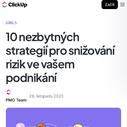
ClickUp blog
Začít
Ope
GOALS
10 nezbytných
strategií pro snižování
rizik ve vašem
podnikání
28. listopadu 2023
PMO Team