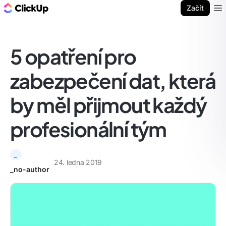
ClickUp blog
Začít
Ope
5 opatření pro
zabezpečení dat, která
by měl přijmout každý
profesionální tým
_
24. ledna 2019
_no-author