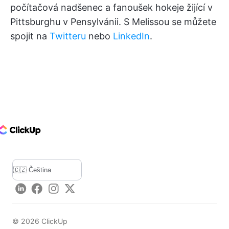
počítačová nadšenec a fanoušek hokeje žijící v
Pittsburghu v Pensylvánii. S Melissou se můžete
spojit na
Twitteru
nebo
LinkedIn
.
ClickUp Logo
LinkedIn
Facebook
Instagram
Twitter
©
2026
ClickUp