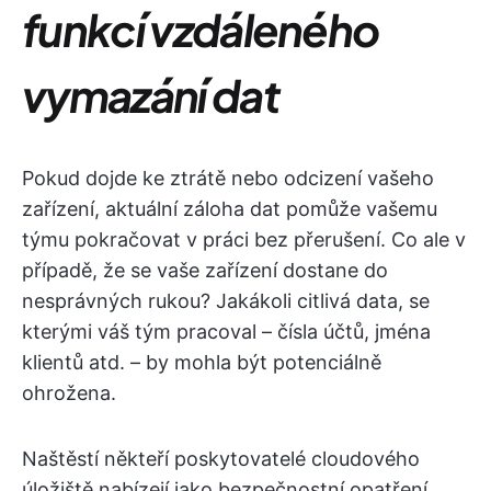
funkcí vzdáleného
vymazání dat
Pokud dojde ke ztrátě nebo odcizení vašeho
zařízení, aktuální záloha dat pomůže vašemu
týmu pokračovat v práci bez přerušení. Co ale v
případě, že se vaše zařízení dostane do
nesprávných rukou? Jakákoli citlivá data, se
kterými váš tým pracoval – čísla účtů, jména
klientů atd. – by mohla být potenciálně
ohrožena.
Naštěstí někteří poskytovatelé cloudového
úložiště nabízejí jako bezpečnostní opatření