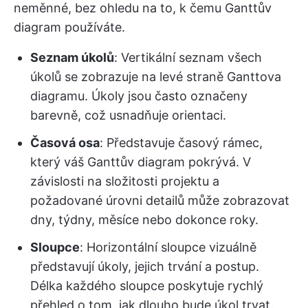
neměnné, bez ohledu na to, k čemu Ganttův
diagram používáte.
Seznam úkolů
: Vertikální seznam všech
úkolů se zobrazuje na levé straně Ganttova
diagramu. Úkoly jsou často označeny
barevně, což usnadňuje orientaci.
Časová osa
: Představuje časový rámec,
který váš Ganttův diagram pokrývá. V
závislosti na složitosti projektu a
požadované úrovni detailů může zobrazovat
dny, týdny, měsíce nebo dokonce roky.
Sloupce
: Horizontální sloupce vizuálně
představují úkoly, jejich trvání a postup.
Délka každého sloupce poskytuje rychlý
přehled o tom, jak dlouho bude úkol trvat.