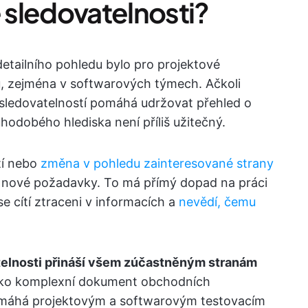
e sledovatelnosti?
detailního pohledu bylo pro projektové
, zejména v softwarových týmech. Ačkoli
e sledovatelností pomáhá udržovat přehled o
hodobého hlediska není příliš užitečný.
tí nebo
změna v pohledu zainteresované strany
at nové požadavky. To má přímý dopad na práci
e cítí ztraceni v informacích a
nevědí, čemu
telnosti přináší všem zúčastněným stranám
jako komplexní dokument obchodních
omáhá projektovým a softwarovým testovacím