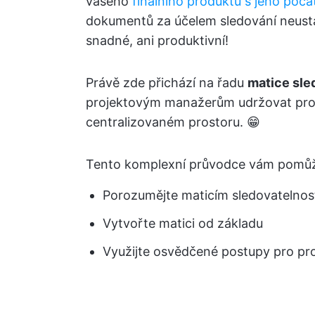
vašeho
finálního produktu s jeho poč
dokumentů za účelem sledování neustá
snadné, ani produktivní!
Právě zde přichází na řadu
matice sle
projektovým manažerům udržovat pro
centralizovaném prostoru. 😁
Tento komplexní průvodce vám pomů
Porozumějte maticím sledovatelnos
Vytvořte matici od základu
Využijte osvědčené postupy pro pro