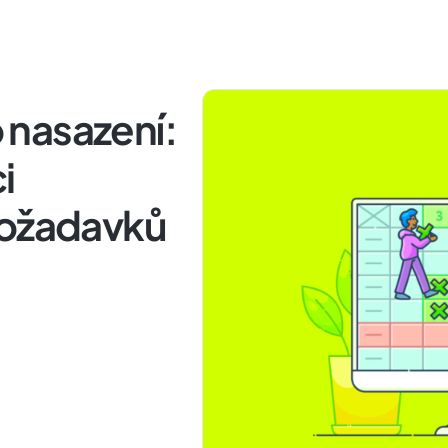
nasazení:
i
požadavků