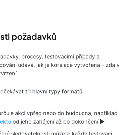
osti požadavků
adavky, procesy, testovacími případy a
ování udává, jak je korelace vytvořena – zda v
vrzení.
čekávat tři hlavní typy formátů
čuje akci vpřed nebo do budoucna, například
jektu
od jeho zahájení až po dokončení ▶️
né sledovatelnosti můžete každý testovací