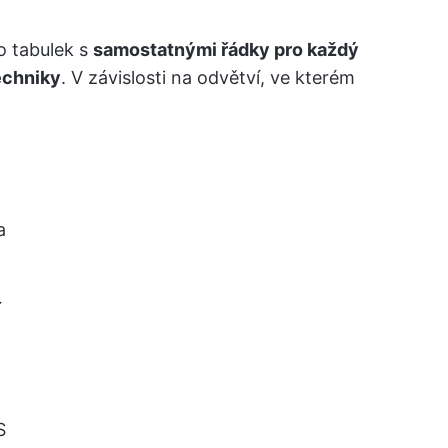
o tabulek s
samostatnými řádky pro každý
echniky
. V závislosti na odvětví, ve kterém
a
í
S