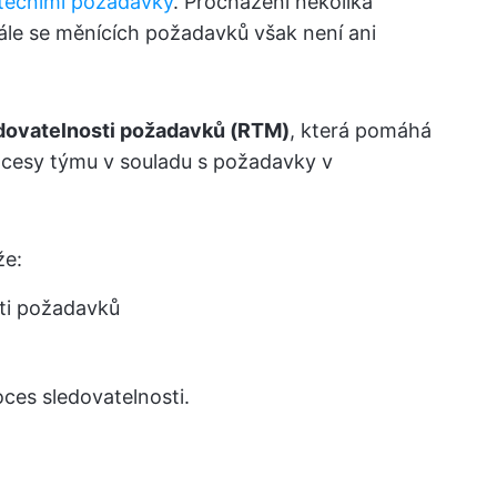
átečními požadavky
. Procházení několika
le se měnících požadavků však není ani
dovatelnosti požadavků
(RTM)
, která pomáhá
cesy týmu v souladu s požadavky v
že:
ti požadavků
ces sledovatelnosti.