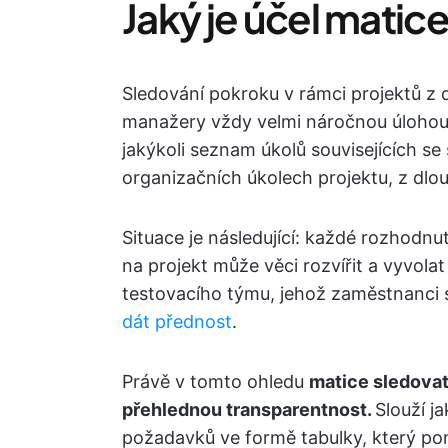
Jaký je účel matic
Sledování pokroku v rámci projektů z 
manažery vždy velmi náročnou úlohou
jakýkoli seznam úkolů souvisejících s
organizačních úkolech projektu, z dlou
Situace je následující: každé rozhodnu
na projekt může věci rozvířit a vyvol
testovacího týmu, jehož zaměstnanci s
dát přednost
.
Právě v tomto ohledu
matice sledova
přehlednou transparentnost.
Slouží 
požadavků ve formě tabulky, který p