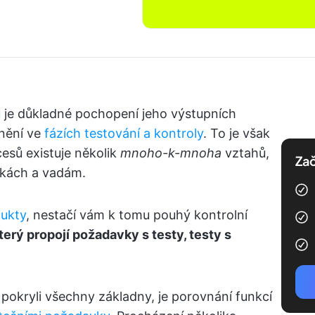
u
je důkladné pochopení jeho výstupních
lnění ve
fázích testování a kontroly
. To je však
esů existuje několik
mnoho-k-mnoha
vztahů,
Zač
vkách a vadám.
dukty
, nestačí vám k tomu pouhý kontrolní
terý propojí požadavky s testy, testy s
e pokryli všechny základny, je porovnání funkcí