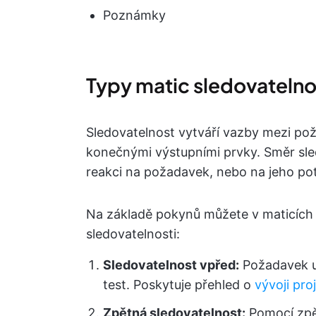
Poznámky
Typy matic sledovateln
Sledovatelnost vytváří vazby mezi pož
konečnými výstupními prvky. Směr sled
reakci na požadavek, nebo na jeho pot
Na základě pokynů můžete v maticích o
sledovatelnosti:
Sledovatelnost vpřed:
Požadavek ur
test. Poskytuje přehled o
vývoji pro
Zpětná sledovatelnost:
Pomocí zpět