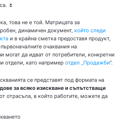
са. 🌷
а, това не е той. Матрицата за
дробен, динамичен документ,
който следи
кта
и в крайна сметка предоставя продукт,
, първоначалните очаквания на
и могат да идват от потребители, конкретни
и отдели, като например
отдел „Продажби
“.
скванията се представят под формата на
дове за всяко изискване и съпътстващи
 от отрасъла, в който работите, можете да
скването