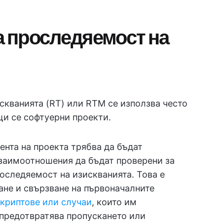
а проследяемост на
скванията (RT) или RTM се използва често
щи се софтуерни проекти.
ента на проекта трябва да бъдат
заимоотношения да бъдат проверени за
роследяемост на изискванията. Това е
ане и свързване на първоначалните
скриптове или случаи
, които им
е предотвратява пропускането или