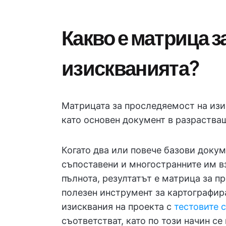
Какво е матрица з
изискванията?
Матрицата за проследяемост на изи
като основен документ в разраства
Когато два или повече базови докум
съпоставени и многостранните им в
пълнота, резултатът е матрица за п
полезен инструмент за картографир
изисквания на проекта с
тестовите 
съответстват, като по този начин с