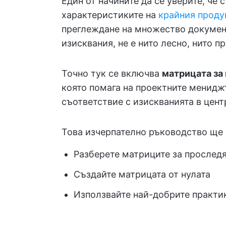
Един от начините да се уверите, че 
характеристиките на
крайния проду
преглеждане на множество документ
изисквания, не е нито лесно, нито п
Точно тук се включва
матрицата за
която помага на проектните менидж
съответствие с изискванията в цен
Това изчерпателно ръководство ще 
Разберете матриците за прослед
Създайте матрицата от нулата
Използвайте най-добрите практик