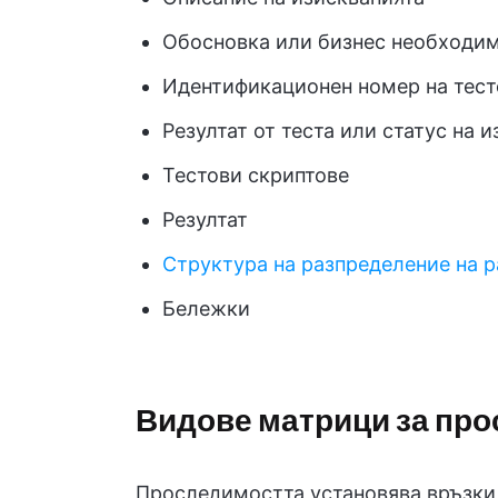
Обосновка или бизнес необходи
Идентификационен номер на тест
Резултат от теста или статус на 
Тестови скриптове
Резултат
Структура на разпределение на р
Бележки
Видове матрици за про
Проследимостта установява връзки 