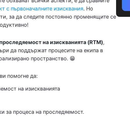
сте обхванат всички аспекти, е да сравните
кт с първоначалните изисквания
. Но
и, за да следите постоянно променящите се
родуктивно!
 проследяемост на изискванията
(RTM)
,
ъри да поддържат процесите на екипа в
трализирано пространство. 😁
ви помогне да:
яемост на изискванията
и за процеса на проследяемост.