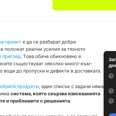
на проект
е да се разберат добре
се положат реални усилия за тяхното
и преглед
. Това обаче обикновено е
За
цесите съществуват няколко
много-към-
дн
 води до пропуски и дефекти в доставката.
добрите продукти
, един списък с задачи няма
одима
система, която свързва изискванията
ите и проблемите с решенията
.