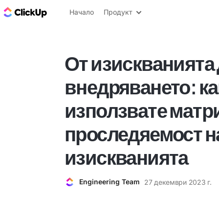
ClickUp блог
Начало
Продукт
От изискванията
внедряването: ка
използвате матри
проследяемост н
изискванията
Engineering Team
27 декември 2023 г.