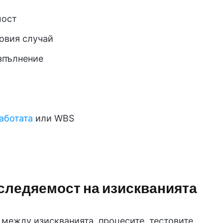
мост
овия случай
изпълнение
аботата
или WBS
следяемост на изискванията
между изискванията, процесите, тестовите