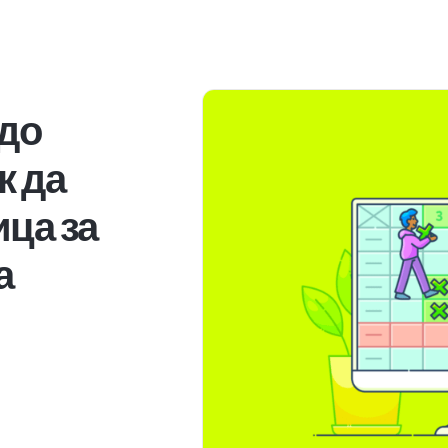
 до
к да
ца за
а