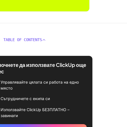
TABLE OF CONTENTS
почнете да използвате ClickUp още
ес
Управлявайте цялата си работа на едно
място
Сътрудничете с екипа си
Използвайте ClickUp БЕЗПЛАТНО –
завинаги