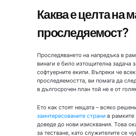
Каква е целта на 
проследяемост?
Проследяването на напредъка в рам
винаги е било изтощителна задача 
софтуерните екипи. Въпреки че всек
проследяемостта, ви помага да след
в дългосрочен план той не е от голя
Ето как стоят нещата – всяко реше
заинтересованите страни
в рамките 
доведе до нови изисквания. Това ок
за тестване, като служителите се ч