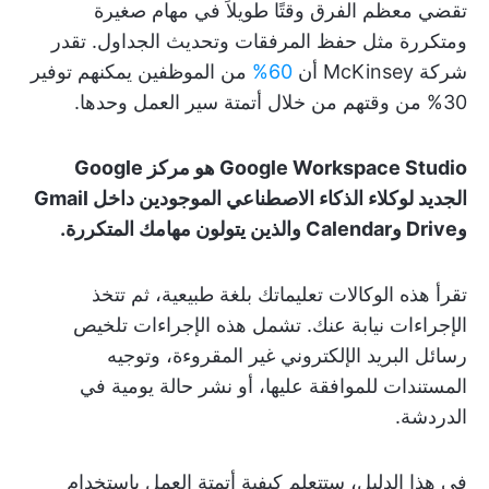
تقضي معظم الفرق وقتًا طويلاً في مهام صغيرة
ومتكررة مثل حفظ المرفقات وتحديث الجداول. تقدر
شركة McKinsey أن
60%
من الموظفين يمكنهم توفير
30% من وقتهم من خلال أتمتة سير العمل وحدها.
Google Workspace Studio هو مركز Google
الجديد لوكلاء الذكاء الاصطناعي الموجودين داخل Gmail
وDrive وCalendar والذين يتولون مهامك المتكررة.
تقرأ هذه الوكالات تعليماتك بلغة طبيعية، ثم تتخذ
الإجراءات نيابة عنك. تشمل هذه الإجراءات تلخيص
رسائل البريد الإلكتروني غير المقروءة، وتوجيه
المستندات للموافقة عليها، أو نشر حالة يومية في
الدردشة.
في هذا الدليل، ستتعلم كيفية أتمتة العمل باستخدام