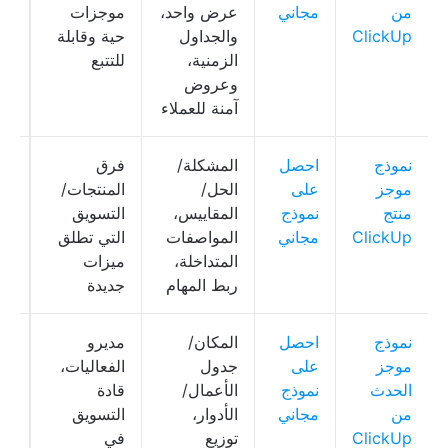
من
مجاني
عرض واحد،
موجزات
ClickUp
والجداول
حية وقابلة
الزمنية،
للتتبع
وعروض
آمنة للعملاء
نموذج
احصل
المشكلة/
فرق
Up
موجز
على
الحل/
المنتجات/
oc
منتج
نموذج
المقاييس،
التسويق
ClickUp
مجاني
المواصفات
التي تطلق
المتداخلة،
ميزات
ربط المهام
جديدة
نموذج
احصل
المكان/
مديرو
Up
موجز
على
جدول
الفعاليات،
Doc، 
الحدث
نموذج
الأعمال/
قادة
من
مجاني
الأدوار،
التسويق
ClickUp
توزيع
في