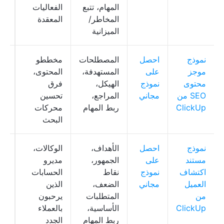
المهام، تتبع
الفعاليات
المخاطر/
المعقدة
الميزانية
نموذج
احصل
المصطلحات
مخططو
Up
موجز
على
المستهدفة،
المحتوى،
oc
محتوى
نموذج
الهيكل،
فرق
SEO من
مجاني
المراجع،
تحسين
ClickUp
ربط المهام
محركات
البحث
نموذج
احصل
الأهداف،
الوكالات،
Up
مستند
على
الجمهور،
مديرو
oc
اكتشاف
نموذج
نقاط
الحسابات
العميل
مجاني
الضعف،
الذين
من
المتطلبات
يرحبون
ClickUp
الأساسية،
بالعملاء
ربط المهام
الجدد