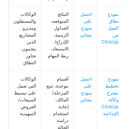
نموذج
احصل
النتائج
الوكالات
Up
نطاق
على
المتوقعة،
والمستقلون
Doc، 
العمل
نموذج
الجداول
ومديرو
من
مجاني
الزمنية،
المشاريع
ClickUp
الإدراج/
الذين
الاستبعاد،
يتجنبون
ربط المهام
تجاوز
النطاق
نموذج
احصل
أقسام
الوكالات
قا
تخطيط
على
موحدة، تتبع
التي تعمل
مقترح
نموذج
المرحلة/
على تبسيط
مس
وكالة
مجاني
المالك،
المبيعات/
ClickUp
إعادة
العروض
الإبداعية
استخدام
التمهيدية
دراسة
الحالة