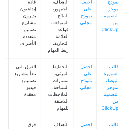
نموذج
احصل
الأهداف،
قادة
Up
موجز
على
الجمهور،
إبداعيون
Doc، 
التصميم
نموذج
النتائج
يديرون
من
مجاني
المتوقعة،
مشاريع
ClickUp
قواعد
تصميم
العلامة
متعددة
التجارية،
الأطراف
ربط المهام
قالب
احصل
التخطيط
الفرق التي
Up
السبورة
على
المرئي،
تبدأ مشاريع
rd
البيضاء
نموذج
مسارات
تصميم/
لموجز
مجاني
السباحة،
فيديو
التصميم
الملاحظات
معقدة
من
اللاصقة
ClickUp
للمهام
قالب
احصل
الأهداف
فرق
Up