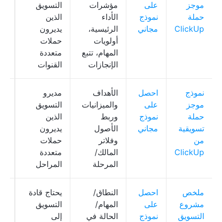
موجز
على
مؤشرات
التسويق
Doc، 
حملة
نموذج
الأداء
الذين
ClickUp
مجاني
الرئيسية،
يديرون
أولويات
حملات
المهام، تتبع
متعددة
الإنجازات
القنوات
نموذج
احصل
الأهداف
مديرو
Up
موجز
على
والميزانيات
التسويق
Doc، 
حملة
نموذج
وربط
الذين
تسويقية
مجاني
الأصول
يديرون
من
وفلاتر
حملات
ClickUp
المالك/
متعددة
المرحلة
المراحل
ملخص
احصل
النطاق/
يحتاج قادة
قا
مشروع
على
المهام/
التسويق
التسويق
نموذج
الحالة في
إلى
لو