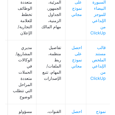
السبورة
على
المرئية،
متعددة
rd
البيضاء
نموذج
الجمهور،
الوظائف
للموجز
مجاني
الجداول
تخطط
الإبداعي
الزمنية،
للعلامة
من
مهام المالك
التجارية/
ClickUp
الإعلان
قالب
احصل
تفاصيل
مديري
Up
مستند
على
منظمة،
المشاريع/
oc
الملخص
نموذج
ربط
الوكالات
الإبداعي
مجاني
الملفات/
في
من
المهام، تتبع
الحملات
ClickUp
الإصدارات
متعددة
المراحل
التي تتطلب
الوضوح
نموذج
احصل
القنوات،
مسؤولو
Up