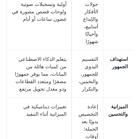
جولات
أولية وتسجيلات صوتية
الأفكار
ولوحات قصص مصورة في
والإبداع
غضون ساعات أو أيام
أسابيع،
وأحيانًا
شهورًا
استهداف
التقسيم
يتعلم الذكاء الاصطناعي
الجمهور
اليدوي
من كميات هائلة من
للجمهور،
البيانات، مما يوفر جمهورًا
والتخمين،
مصغرًا ومتعدد القطاعات
والتكرار
وذو معدل تحويل مرتفع
الميزانية
إعادة
تغييرات ديناميكية في
والتحسين
التخصيص
الميزانية أثناء التنفيذ
يدويًا بعد
الحملة؛
أوقات