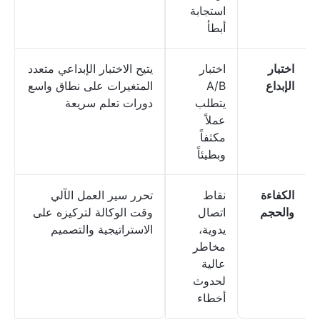
استجابة
أبطأ
اختبار
اختبار
يتيح الاختبار الإبداعي متعدد
الإبداع
A/B
المتغيرات على نطاق واسع
يتطلب
دورات تعلم سريعة
عملاً
مكثفاً
وبطيئاً
الكفاءة
نقاط
تحرر سير العمل الآلي
والحجم
اتصال
وقت الوكالة لتركيزه على
يدوية،
الاستراتيجية والتصميم
مخاطر
عالية
لحدوث
أخطاء