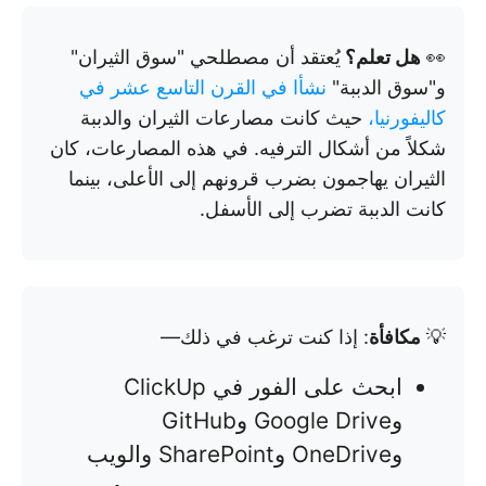
👀
هل تعلم؟
يُعتقد أن مصطلحي "سوق الثيران"
و"سوق الدببة"
نشأا في القرن التاسع عشر في
كاليفورنيا،
حيث كانت مصارعات الثيران والدببة
شكلاً من أشكال الترفيه. في هذه المصارعات، كان
الثيران يهاجمون بضرب قرونهم إلى الأعلى، بينما
كانت الدببة تضرب إلى الأسفل.
💡
مكافأة
: إذا كنت ترغب في ذلك—
ابحث على الفور في ClickUp
وGoogle Drive وGitHub
وOneDrive وSharePoint والويب