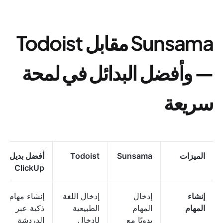
Sunsama مقابل Todoist
— وأفضل البدائل في لمحة
سريعة
الميزات
Sunsama
Todoist
أفضل بديل:
ClickUp
إنشاء
إدخال
إدخال اللغة
إنشاء مهام
المهام
المهام
الطبيعية
ذكية عبر
يدويًا مع
لإدخال
الدردشة