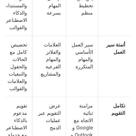
تخطيط
المهام
والمستندات
منظم
بسرعة
والذكاء
الاصطناعي
والقوالب
أتمتة سير
سير العمل
العلامات
تخصيص
العمل
الأساسي
والفلاتر
كامل مع
والمهام
والمهام
الحالات
المتكررة
الفرعية
والحقول
والمشاريع
والتبعيات
والعلامات
والقوالب
تكامل
مزامنة
عرض
تقويم
التقويم
ثنائية
التقويم عبر
مدعوم
الاتجاه مع
عمليات
بالذكاء
Google و
الدمج
الاصطناعي
Outlook و
مع جدولة