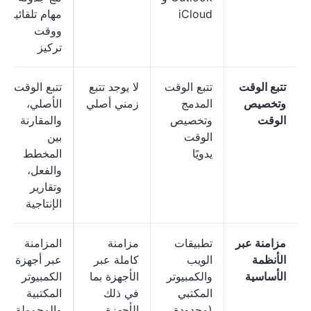
iCloud
مهام تلقائية
ووقت
تركيز
تتبع الوقت
تتبع الوقت
لا يوجد تتبع
تتبع الوقت
وتخصيص
المدمج
زمني أصلي
الأصلي،
الوقت
وتخصيص
والمقارنة
الوقت
بين
يدويًا
المخطط
والفعل،
وتقارير
الإنتاجية
مزامنة عبر
تطبيقات
مزامنة
المزامنة
الأنظمة
الويب
كاملة عبر
عبر أجهزة
الأساسية
والكمبيوتر
الأجهزة بما
الكمبيوتر
المكتبي
في ذلك
المكتبية
(محدودة
الأجهزة
والمحمولة