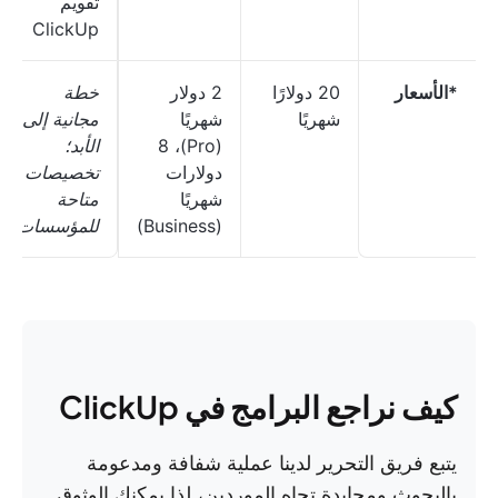
تقويم
ClickUp
*الأسعار
20 دولارًا
2 دولار
خطة
شهريًا
شهريًا
مجانية إلى
(Pro)، 8
الأبد؛
دولارات
تخصيصات
شهريًا
متاحة
(Business)
للمؤسسات
كيف نراجع البرامج في ClickUp
يتبع فريق التحرير لدينا عملية شفافة ومدعومة
بالبحوث ومحايدة تجاه الموردين، لذا يمكنك الوثوق