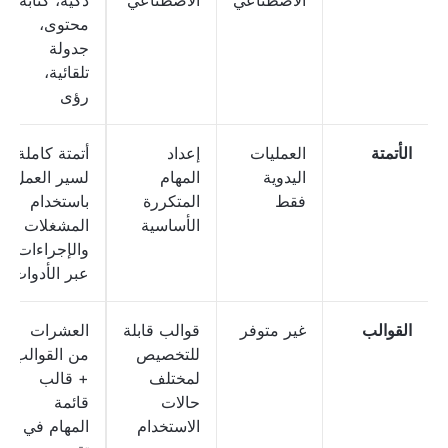
الاصطناعي
الاصطناعي
ذكية، كتابة
محتوى،
جدولة
تلقائية،
رؤى
الأتمتة
العمليات
إعداد
أتمتة كاملة
اليدوية
المهام
لسير العمل
فقط
المتكررة
باستخدام
الأساسية
المشغلات
والإجراءات
عبر الأدوات
القوالب
غير متوفر
قوالب قابلة
العشرات
للتخصيص
من القوالب
لمختلف
+ قالب
حالات
قائمة
الاستخدام
المهام في