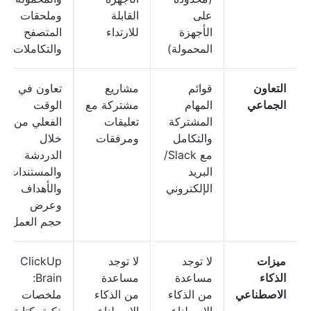
على
القابلة
وملحقات
الأجهزة
للارتداء
المتصفح
المحمولة)
والتكاملات
التعاون
قوائم
مشاريع
تعاون في
الجماعي
المهام
مشتركة مع
الوقت
المشتركة
تعليقات
الفعلي من
والتكامل
ومرفقات
خلال
مع Slack/
الدردشة
البريد
والمستندات
الإلكتروني
والأهداف
وعرض
حجم العمل
ميزات
لا توجد
لا توجد
ClickUp
الذكاء
مساعدة
مساعدة
Brain:
الاصطناعي
من الذكاء
من الذكاء
ملخصات