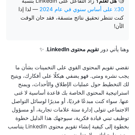
🧐
هل تعلم؟
زاد التفاعل على LinkedIn بنسبة
30٪ على أساس سنوي في عام 2024
— لذا إذا
كنت تنتظر تحقيق نتائج متسقة، فقد حان الوقت
الآن!
وهنا يأتي دور
تقويم محتوى LinkedIn
. ✨
تقضي تقويم المحتوى القوي على التخمينات بشأن ما
يجب نشره ومتى. فهو يضفي هيكلًا على أفكارك، ويتيح
لك التخطيط حول عمليات الإطلاق والأحداث، ويمنح
استراتيجية المحتوى الخاصة بك قاعدة أساسية لا غنى
عنها. سواء كنت مبدعًا فرديًا، أو مديرًا لوسائل التواصل
الاجتماعي تتولى إدارة ستة علامات تجارية، أو مسؤول
توظيف تبني قيادة فكرية، سيوجهك هذا الدليل خطوة
بخطوة إلى كيفية إنشاء تقويم محتوى LinkedIn يتناسب
مع نمط حياتك، ولا يتعارض معه.