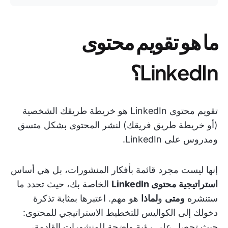
ما هو تقويم محتوى
LinkedIn؟
تقويم محتوى LinkedIn هو خريطة طريقك الشخصية
(أو خريطة طريق فريقك) لنشر المحتوى بشكل متسق
ومدروس على LinkedIn.
إنها ليست مجرد قائمة بأفكار المنشورات، بل هي أساس
استراتيجية محتوى LinkedIn
الخاصة بك، حيث تحدد ما
ستنشره
ومتى
و
لماذا
هو مهم. اعتبرها بمثابة تذكرة
دخولك إلى الكواليس للتخطيط الاستراتيجي للمحتوى:
حيث تحصل على رؤية واضحة للمنشورات القادمة،