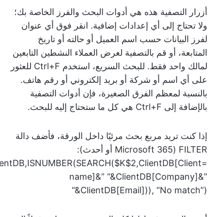
أزرار التصفية هذه هي أدوات البحث والفرز الخاصة بك؛
ولا تحتاج إلى أي إعدادات إضافية. انقر فوق أي عنوان
لفرز البيانات حسب اسم العميل أو حالته أو تاريخ
المتابعة، أو قم بالتصفية لعرض العملاء النشطين التابعين
لمالك واحد فقط. للبحث السريع، استخدم Ctrl+F للعثور
على أي اسم أو شركة أو بريد إلكتروني أو رقم هاتف.
بالنسبة لمعظم الفرق الصغيرة، فإن أدوات التصفية
بالإضافة إلى Ctrl+F هي كل ما ستحتاج إليه للبحث.
إذا كنت تريد مربع بحث مرئيًا داخل الورقة، فأضف دالة
FILTER (Microsoft 365 أو أحدث):
lientDB,ISNUMBER(SEARCH($K$2,ClientDB[Client
name]&” “&ClientDB[Company]&”
“&ClientDB[Email])), “No match”)