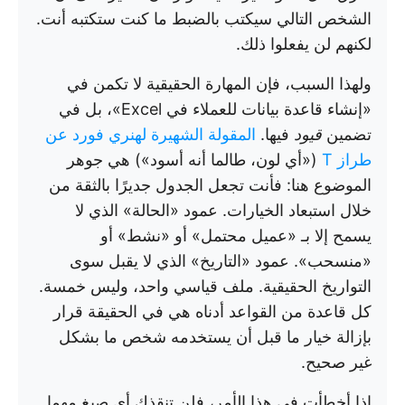
الشخص التالي سيكتب بالضبط ما كنت ستكتبه أنت.
لكنهم لن يفعلوا ذلك.
ولهذا السبب، فإن المهارة الحقيقية لا تكمن في
«إنشاء قاعدة بيانات للعملاء في Excel»، بل في
تضمين
قيود
فيها.
المقولة الشهيرة لهنري فورد عن
طراز T
(«أي لون، طالما أنه أسود») هي جوهر
الموضوع هنا: فأنت تجعل الجدول جديرًا بالثقة من
خلال استبعاد الخيارات. عمود «الحالة» الذي لا
يسمح إلا بـ «عميل محتمل» أو «نشط» أو
«منسحب». عمود «التاريخ» الذي لا يقبل سوى
التواريخ الحقيقية. ملف قياسي واحد، وليس خمسة.
كل قاعدة من القواعد أدناه هي في الحقيقة قرار
بإزالة خيار ما قبل أن يستخدمه شخص ما بشكل
غير صحيح.
إذا أخطأت في هذا الأمر، فلن تنقذك أي صيغ مهما