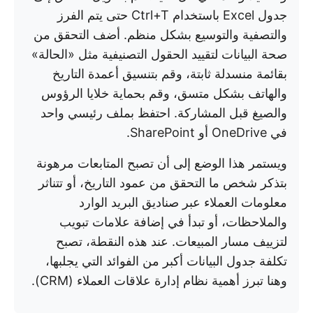
جدول Excel باستخدام Ctrl+T حتى يتم الفرز
والتصفية والتوسيع بشكل منظم. أضف التحقق من
صحة البيانات لتقييد الحقول التصنيفية مثل «الحالة»
بقائمة منسدلة ثابتة، وقم بتنسيق أعمدة التاريخ
والهاتف بشكل متسق، وقم بحماية خلايا الرؤوس
والصيغ قبل المشاركة. احتفظ بملف رئيسي واحد
في OneDrive أو SharePoint.
ويستمر هذا الوضع إلى أن تصبح المتابعات مرهونة
بتذكر شخص ما التحقق من عمود التاريخ، أو تتناثر
معلومات العملاء عبر صناديق البريد الوارد
والملاحظات، أو تبدأ في إضافة علامات تبويب
لتزييف مسار المبيعات. عند هذه النقطة، تصبح
تكلفة جدول البيانات أكبر من الفوائد التي يجلبها،
وهنا تبرز أهمية نظام إدارة علاقات العملاء (CRM).