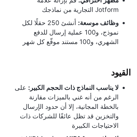
مظهر احترافي:
قم بإزالة علامة
Jotform التجارية من نماذجك
وظائف موسعة:
أنشئ 250 حقلًا لكل
نموذج، و100 عملية إرسال للدفع
الشهري، و100 مستند موقّع كل شهر
القيود
لا يناسب النماذج ذات الحجم الكبير:
على
الرغم من أنه غني بالميزات مقارنة
بالخطة المجانية، إلا أن حدود الإرسال
والتخزين قد تظل عائقًا للشركات ذات
الاحتياجات الكبيرة