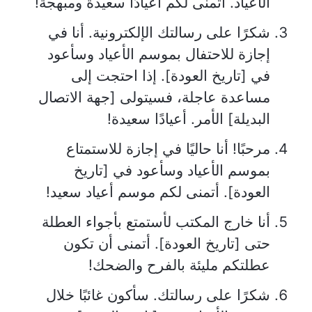
الأعياد. أتمنى لكم أعيادًا سعيدة ومبهجة!
شكرًا على رسالتك الإلكترونية. أنا في
إجازة للاحتفال بموسم الأعياد وسأعود
في [تاريخ العودة]. إذا احتجت إلى
مساعدة عاجلة، فسيتولى [جهة الاتصال
البديلة] الأمر. أعيادًا سعيدة!
مرحبًا! أنا حاليًا في إجازة للاستمتاع
بموسم الأعياد وسأعود في [تاريخ
العودة]. أتمنى لكم موسم أعياد سعيد!
أنا خارج المكتب لأستمتع بأجواء العطلة
حتى [تاريخ العودة]. أتمنى أن تكون
عطلتكم مليئة بالفرح والضحك!
شكرًا على رسالتك. سأكون غائبًا خلال