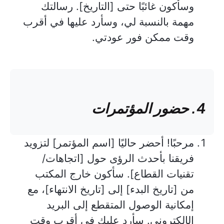
وسأكون غائبًا حتى [التاريخ]. رسالتك
مهمة بالنسبة لي، وسأرد عليها في أقرب
وقت ممكن فور عودتي.
4. حضور المؤتمرات
مرحبًا! أحضر حاليًا [اسم المؤتمر] لتزويد
فريقنا بأحدث الرؤى حول [اتجاهات/
تقنيات القطاع]. سأكون خارج المكتب
من [تاريخ البدء] إلى [تاريخ الانتهاء]، مع
إمكانية الوصول المتقطع إلى البريد
الإلكتروني. سأرد عليك في أقرب وقت