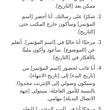
ممكن بعد [التاريخ].
شكرًا على رسالتك. أنا أحضر [اسم
المؤتمر] وسأكون خارج المكتب حتى
[التاريخ].
مرحبًا! أنا حاليًا في [اسم المؤتمر]، أتعلم
عن [الموضوع]. سأعود وأكون مليئًا
بالأفكار في [التاريخ].
أنا غائب لحضور [اسم المؤتمر] من
[تاريخ البدء] إلى [تاريخ الانتهاء]،
وسيكون وصولي إلى الإنترنت محدودًا.
بالنسبة للأمور العاجلة، سيتولى [جهة
الاتصال البديلة] مهامي.
مرحبًا! أنا في [اسم المؤتمر] للتعلم