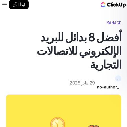
مدونة ClickUp
ابدأ الآن
enu
MANAGE
أفضل 8 بدائل للبريد
الإلكتروني للاتصالات
التجارية
_
29 يناير 2025
_no-author