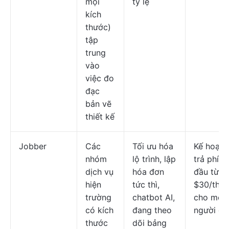
mọi
tỷ lệ
kích
thước)
tập
trung
vào
việc đo
đạc
bản vẽ
thiết kế
Jobber
Các
Tối ưu hóa
Kế hoạch
nhóm
lộ trình, lập
trả phí b
dịch vụ
hóa đơn
đầu từ:
hiện
tức thì,
$30/thá
trường
chatbot AI,
cho mỗi
có kích
đang theo
người dù
thước
dõi bảng