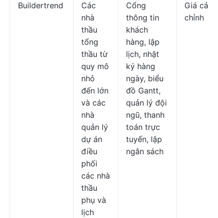
Buildertrend
Các
Cổng
Giá cả t
nhà
thông tin
chỉnh
thầu
khách
tổng
hàng, lập
thầu từ
lịch, nhật
quy mô
ký hàng
nhỏ
ngày, biểu
đến lớn
đồ Gantt,
và các
quản lý đội
nhà
ngũ, thanh
quản lý
toán trực
dự án
tuyến, lập
điều
ngân sách
phối
các nhà
thầu
phụ và
lịch