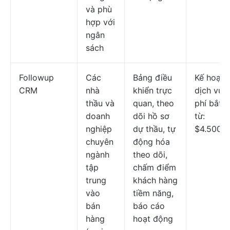
và phù
hợp với
ngân
sách
Followup
Các
Bảng điều
Kế hoạch
CRM
nhà
khiển trực
dịch vụ t
thầu và
quan, theo
phí bắt 
doanh
dõi hồ sơ
từ:
nghiệp
dự thầu, tự
$4.500/
chuyên
động hóa
ngành
theo dõi,
tập
chấm điểm
trung
khách hàng
vào
tiềm năng,
bán
báo cáo
hàng
hoạt động