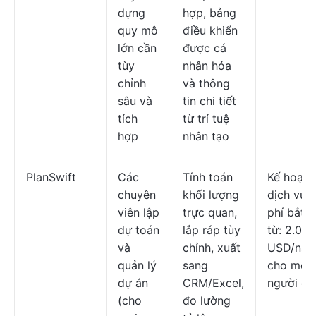
dựng
hợp, bảng
quy mô
điều khiển
lớn cần
được cá
tùy
nhân hóa
chỉnh
và thông
sâu và
tin chi tiết
tích
từ trí tuệ
hợp
nhân tạo
PlanSwift
Các
Tính toán
Kế hoạch
chuyên
khối lượng
dịch vụ t
viên lập
trực quan,
phí bắt 
dự toán
lắp ráp tùy
từ: 2.000
và
chỉnh, xuất
USD/nă
quản lý
sang
cho mỗi
dự án
CRM/Excel,
người dù
(cho
đo lường