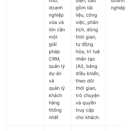
nhỏ,
diện, bao
doanh
doanh
gồm tài
nghiệp
nghiệp
liệu, công
vừa và
việc, phân
lớn cần
tích, dòng
một
thời gian,
giải
tự động
pháp
hóa, trí tuệ
CRM,
nhân tạo
quản lý
(AI), bảng
dự án
điều khiển,
và
theo dõi
quản lý
thời gian,
khách
trò chuyện
hàng
và quyền
thống
truy cập
nhất
cho khách.