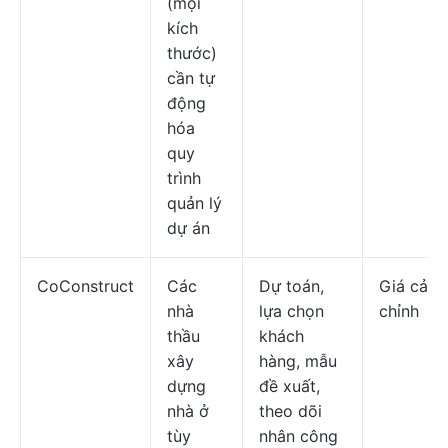
(mọi
kích
thước)
cần tự
động
hóa
quy
trình
quản lý
dự án
CoConstruct
Các
Dự toán,
Giá cả t
nhà
lựa chọn
chỉnh
thầu
khách
xây
hàng, mẫu
dựng
đề xuất,
nhà ở
theo dõi
tùy
nhân công