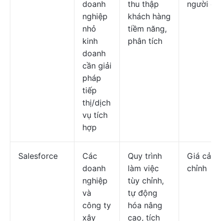
doanh
thu thập
người dù
nghiệp
khách hàng
nhỏ
tiềm năng,
kinh
phân tích
doanh
cần giải
pháp
tiếp
thị/dịch
vụ tích
hợp
Salesforce
Các
Quy trình
Giá cả t
doanh
làm việc
chỉnh
nghiệp
tùy chỉnh,
và
tự động
công ty
hóa nâng
xây
cao, tích