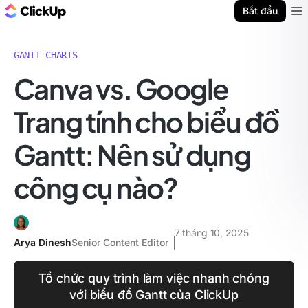
ClickUp Blog
Bắt đầu
Ope
GANTT CHARTS
Canva vs. Google
Trang tính cho biểu đồ
Gantt: Nên sử dụng
công cụ nào?
7 tháng 10, 2025
Arya Dinesh
Senior Content Editor
Tổ chức quy trình làm việc nhanh chóng
với biểu đồ Gantt của ClickUp