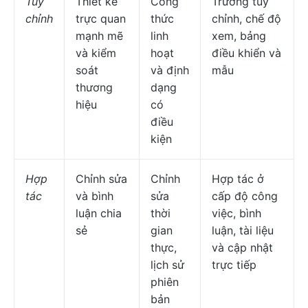
Tùy
Thiết kế
Công
Trường tùy
chỉnh
trực quan
thức
chỉnh, chế độ
mạnh mẽ
linh
xem, bảng
và kiểm
hoạt
điều khiển và
soát
và định
mẫu
thương
dạng
hiệu
có
điều
kiện
Hợp
Chỉnh sửa
Chỉnh
Hợp tác ở
tác
và bình
sửa
cấp độ công
luận chia
thời
việc, bình
sẻ
gian
luận, tài liệu
thực,
và cập nhật
lịch sử
trực tiếp
phiên
bản