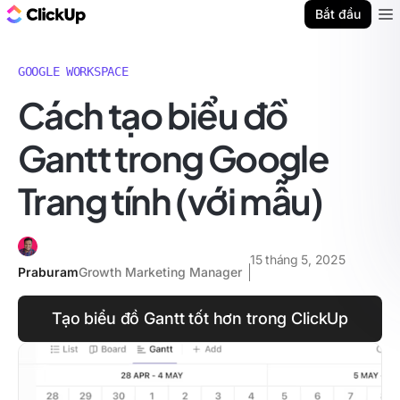
ClickUp Blog
Bắt đầu
Ope
GOOGLE WORKSPACE
Cách tạo biểu đồ
Gantt trong Google
Trang tính (với mẫu)
15 tháng 5, 2025
Praburam
Growth Marketing Manager
Tạo biểu đồ Gantt tốt hơn trong ClickUp