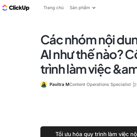
ClickUp Blog
Trang chủ
Sản phẩm
Các nhóm nội dun
AI như thế nào? C
trình làm việc &am
Pavitra M
Content Operations Specialist
2
Tối ưu hóa quy trình làm việc n