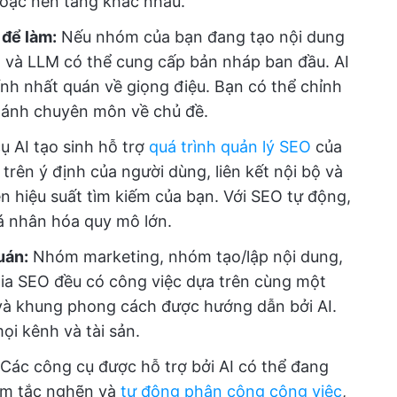
hoặc nền tảng khác nhau.
 để làm:
Nếu nhóm của bạn đang tạo nội dung
h và LLM có thể cung cấp bản nháp ban đầu. AI
ính nhất quán về giọng điệu. Bạn có thể chỉnh
 ánh chuyên môn về chủ đề.
 AI tạo sinh hỗ trợ
quá trình quản lý SEO
của
rên ý định của người dùng, liên kết nội bộ và
ện hiệu suất tìm kiếm của bạn. Với SEO tự động,
á nhân hóa quy mô lớn.
uán:
Nhóm marketing, nhóm tạo/lập nội dung,
gia SEO đều có công việc dựa trên cùng một
 và khung phong cách được hướng dẫn bởi AI.
i kênh và tài sản.
Các công cụ được hỗ trợ bởi AI có thể đang
iểm tắc nghẽn và
tự động phân công công việc
,