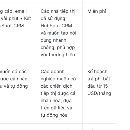
g cáo, email
Các nhà tiếp thị
Miễn phí
 vài phút • Kết
đã sử dụng
ubSpot CRM
HubSpot CRM
và muốn tạo nội
dung nhanh
chóng, phù hợp
với thương hiệu
muốn có các
Các doanh
Kế hoạch
 được cá nhân
nghiệp muốn có
trả phí bắt
ệu và tự động
các chiến dịch
đầu từ 15
tiếp thị được cá
USD/tháng
nhân hóa, dựa
trên dữ liệu và
tự động hóa