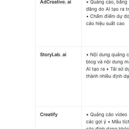
AdCreative. ai
• Quảng cáo, băng 
đăng do AI tạo ra t
• Chấm điểm dự đo
cáo hiệu suất cao
StoryLab. ai
• Nội dung quảng c
blog và nội dung m
AI tạo ra • Tái sử 
thành nhiều định d
Creatify
• Quảng cáo video 
các gợi ý • Mẫu tí
các định dạng khác