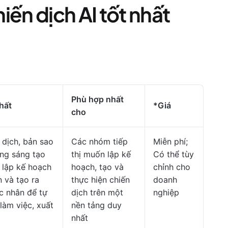
iến dịch AI tốt nhất
Phù hợp nhất
hất
*Giá
cho
 dịch, bản sao
Các nhóm tiếp
Miễn phí;
ng sáng tạo
thị muốn lập kế
Có thể tùy
ể lập kế hoạch
hoạch, tạo và
chỉnh cho
n và tạo ra
thực hiện chiến
doanh
c nhân để tự
dịch trên một
nghiệp
làm việc, xuất
nền tảng duy
nhất