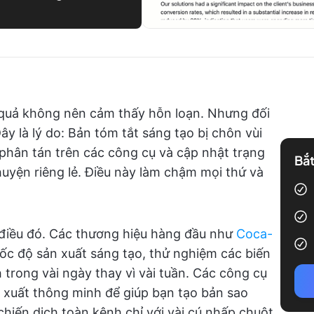
u quả không nên cảm thấy hỗn loạn. Nhưng đối
ây là lý do: Bản tóm tắt sáng tạo bị chôn vùi
bị phân tán trên các công cụ và cập nhật trạng
Bắt
huyện riêng lẻ. Điều này làm chậm mọi thứ và
i điều đó. Các thương hiệu hàng đầu như
Coca-
ốc độ sản xuất sáng tạo, thử nghiệm các biến
 trong vài ngày thay vì vài tuần. Các công cụ
ề xuất thông minh để giúp bạn tạo bản sao
 chiến dịch toàn kênh chỉ với vài cú nhấp chuột.