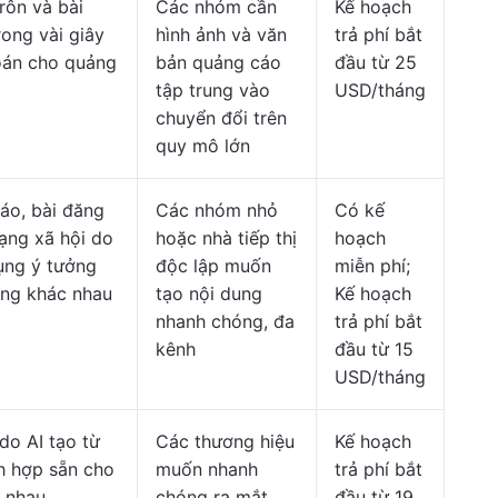
rôn và bài
Các nhóm cần
Kế hoạch
rong vài giây
hình ảnh và văn
trả phí bắt
án cho quảng
bản quảng cáo
đầu từ 25
tập trung vào
USD/tháng
chuyển đổi trên
quy mô lớn
áo, bài đăng
Các nhóm nhỏ
Có kế
ạng xã hội do
hoặc nhà tiếp thị
hoạch
dụng ý tưởng
độc lập muốn
miễn phí;
ạng khác nhau
tạo nội dung
Kế hoạch
nhanh chóng, đa
trả phí bắt
kênh
đầu từ 15
USD/tháng
do AI tạo từ
Các thương hiệu
Kế hoạch
ch hợp sẵn cho
muốn nhanh
trả phí bắt
 nhau
chóng ra mắt
đầu từ 19