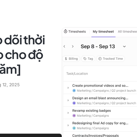
dõi thời
o cho độ
năm]
g 12, 2025