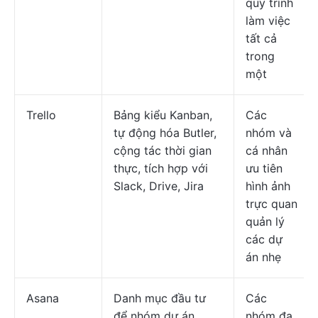
quy trình
làm việc
tất cả
trong
một
Trello
Bảng kiểu Kanban,
Các
tự động hóa Butler,
nhóm và
cộng tác thời gian
cá nhân
thực, tích hợp với
ưu tiên
Slack, Drive, Jira
hình ảnh
trực quan
quản lý
các dự
án nhẹ
Asana
Danh mục đầu tư
Các
để nhóm dự án,
nhóm đa