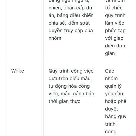
bằng ngôn ngữ tự
và nhóm
nhiên, phân cấp dự
tổ chức
án, bảng điều khiển
quy trình
chia sẻ, kiểm soát
làm việc
quyền truy cập của
phức tạp
nhóm
với giao
diện đơn
giản
Wrike
Quy trình công việc
Các
dựa trên biểu mẫu,
nhóm
tự động hóa công
quản lý
việc, mẫu, cảnh báo
yêu cầu
thời gian thực
hoặc phê
duyệt
bằng quy
trình
công