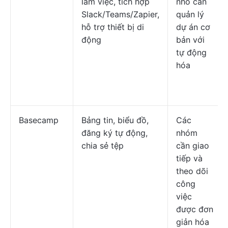
làm việc, tích hợp
nhỏ cần
Slack/Teams/Zapier,
quản lý
hỗ trợ thiết bị di
dự án cơ
động
bản với
tự động
hóa
Basecamp
Bảng tin, biểu đồ,
Các
đăng ký tự động,
nhóm
chia sẻ tệp
cần giao
tiếp và
theo dõi
công
việc
được đơn
giản hóa