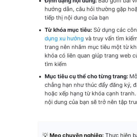
Định dạng nội dung:
Bao gồm bài viế
hướng dẫn, câu hỏi thường gặp hoặc
tiếp thị nội dung của bạn
Từ khóa mục tiêu:
Sử dụng các côn
dụng xu hướng
và truy vấn tìm kiế
trang nên nhắm mục tiêu một từ khó
khóa có liên quan giúp trang web c
tìm kiếm
Mục tiêu cụ thể cho từng trang:
Mỗ
chẳng hạn như thúc đẩy đăng ký, đặt
hoặc xếp hạng từ khóa cạnh tranh. 
nội dung của bạn sẽ trở nên tập tr
💡
Mẹo chuyên nghiệp:
Thực hiện bà