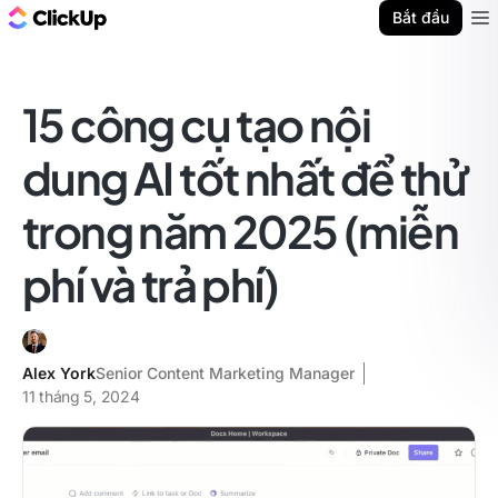
ClickUp Blog
Bắt đầu
Ope
15 công cụ tạo nội
dung AI tốt nhất để thử
trong năm 2025 (miễn
phí và trả phí)
Alex York
Senior Content Marketing Manager
11 tháng 5, 2024