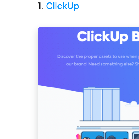
1.
ClickUp