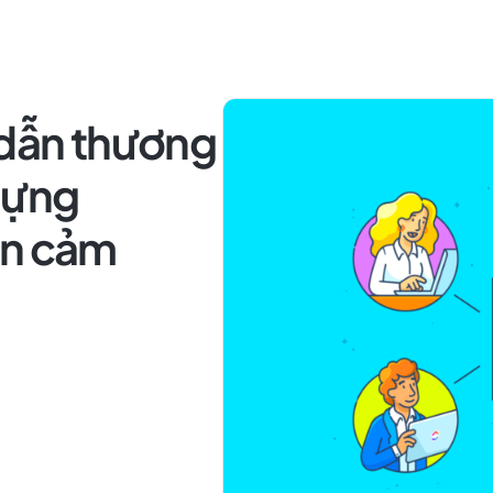
 dẫn thương
dựng
ền cảm