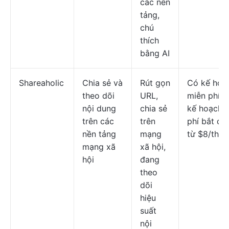
các nền
tảng,
chú
thích
bằng AI
Shareaholic
Chia sẻ và
Rút gọn
Có kế hoạ
theo dõi
URL,
miễn phí; 
nội dung
chia sẻ
kế hoạch t
trên các
trên
phí bắt đầ
nền tảng
mạng
từ $8/thán
mạng xã
xã hội,
hội
đang
theo
dõi
hiệu
suất
nội