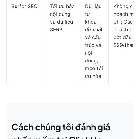
Surfer SEO
Tối ưu hóa
Dữ liệu
Không có 
nội dung
từ
hoạch miễ
và dữ liệu
khóa,
phí; Các k
SERP
đề xuất
hoạch trả 
về cấu
bắt đầu từ
trúc và
$99/tháng
nội
dung,
mẹo tối
ưu hóa
Cách chúng tôi đánh giá