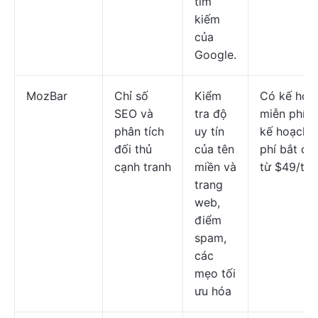
tìm
kiếm
của
Google.
MozBar
Chỉ số
Kiểm
Có kế hoạ
SEO và
tra độ
miễn phí; 
phân tích
uy tín
kế hoạch t
đối thủ
của tên
phí bắt đầ
cạnh tranh
miền và
từ $49/th
trang
web,
điểm
spam,
các
mẹo tối
ưu hóa