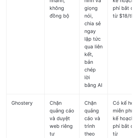
nhanh,
hình và
kế hoạch t
không
giọng
phí bắt đầ
đồng bộ
nói,
từ $18/thá
chia sẻ
ngay
lập tức
qua liên
kết,
bản
chép
lời
bằng AI
Ghostery
Chặn
Chặn
Có kế hoạ
quảng cáo
quảng
miễn phí; 
và duyệt
cáo và
kế hoạch t
web riêng
trình
phí bắt đầ
tư
theo
từ