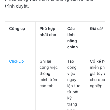
trình duyệt.
Công cụ
Phù hợp
Các
Giá cả
*
nhất cho
tính
năng
chính
ClickUp
Ghi lại
Tạo
Có kế hoạ
công việc
công
miễn phí; 
thông
việc
giá tùy ch
minh trên
ngay
cho doanh
các tab
lập tức
nghiệp
từ bất
kỳ
trang