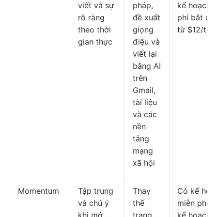
viết và sự
pháp,
kế hoạch t
rõ ràng
đề xuất
phí bắt đầ
theo thời
giọng
từ $12/thá
gian thực
điệu và
viết lại
bằng AI
trên
Gmail,
tài liệu
và các
nền
tảng
mạng
xã hội
Momentum
Tập trung
Thay
Có kế hoạ
và chú ý
thế
miễn phí; 
khi mở
trang
kế hoạch t