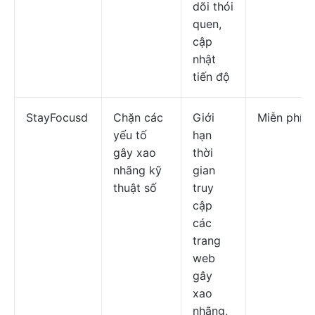
dõi thói
quen,
cập
nhật
tiến độ
StayFocusd
Chặn các
Giới
Miễn phí
yếu tố
hạn
gây xao
thời
nhãng kỹ
gian
thuật số
truy
cập
các
trang
web
gây
xao
nhãng,