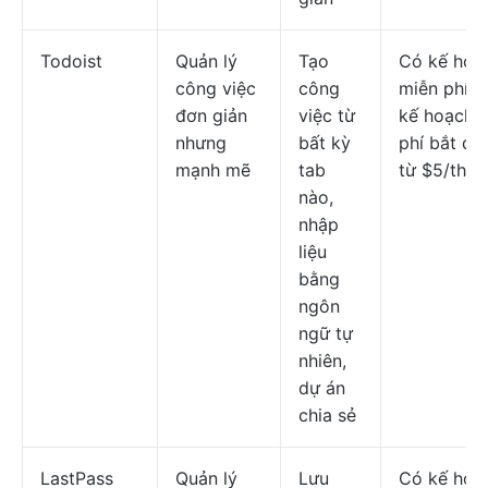
Todoist
Quản lý
Tạo
Có kế hoạ
công việc
công
miễn phí; 
đơn giản
việc từ
kế hoạch t
nhưng
bất kỳ
phí bắt đầ
mạnh mẽ
tab
từ $5/thán
nào,
nhập
liệu
bằng
ngôn
ngữ tự
nhiên,
dự án
chia sẻ
LastPass
Quản lý
Lưu
Có kế hoạ