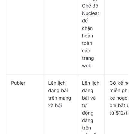
Chế độ
Nuclear
để
chặn
hoàn
toàn
các
trang
web
Publer
Lên lịch
Lên lịch
Có kế hoạ
đăng bài
đăng
miễn phí; 
trên mạng
bài và
kế hoạch t
xã hội
tự
phí bắt đầ
động
từ $12/thá
đăng
trên