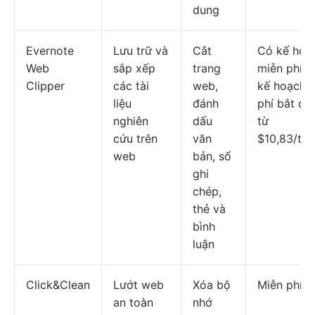
dung
Evernote
Lưu trữ và
Cắt
Có kế hoạ
Web
sắp xếp
trang
miễn phí; 
Clipper
các tài
web,
kế hoạch t
liệu
đánh
phí bắt đầ
nghiên
dấu
từ
cứu trên
văn
$10,83/th
web
bản, sổ
ghi
chép,
thẻ và
bình
luận
Click&Clean
Lướt web
Xóa bộ
Miễn phí
an toàn
nhớ