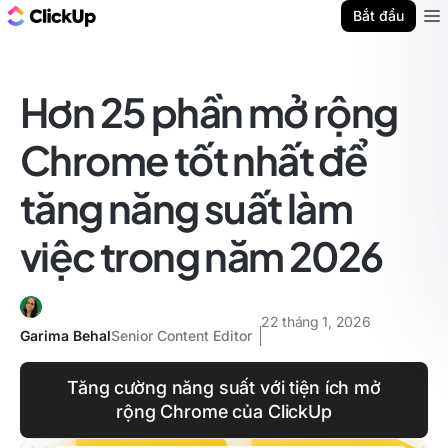
ClickUp Blog
Bắt đầu
Ope
Hơn 25 phần mở rộng
Chrome tốt nhất để
tăng năng suất làm
việc trong năm 2026
22 tháng 1, 2026
Garima Behal
Senior Content Editor
Tăng cường năng suất với tiện ích mở
rộng Chrome của ClickUp