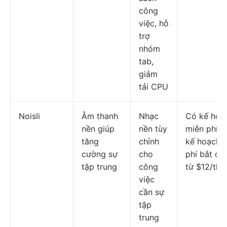
công
việc, hỗ
trợ
nhóm
tab,
giảm
tải CPU
Noisli
Âm thanh
Nhạc
Có kế hoạ
nền giúp
nền tùy
miễn phí; 
tăng
chỉnh
kế hoạch t
cường sự
cho
phí bắt đầ
tập trung
công
từ $12/thá
việc
cần sự
tập
trung