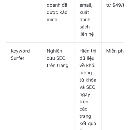
doanh đã
email,
từ $49/th
được xác
xuất
minh
danh
sách
liên hệ
Keyword
Nghiên
Hiển thị
Miễn phí
Surfer
cứu SEO
dữ liệu
trên trang
về khối
lượng
từ khóa
và SEO
ngay
trên
các
trang
kết quả