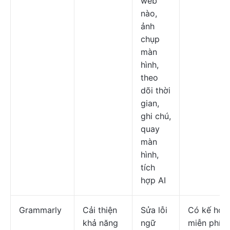
web
nào,
ảnh
chụp
màn
hình,
theo
dõi thời
gian,
ghi chú,
quay
màn
hình,
tích
hợp AI
Grammarly
Cải thiện
Sửa lỗi
Có kế hoạ
khả năng
ngữ
miễn phí; 