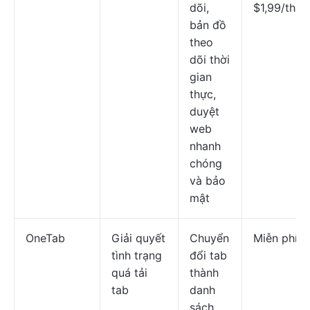
dõi,
$1,99/thán
bản đồ
theo
dõi thời
gian
thực,
duyệt
web
nhanh
chóng
và bảo
mật
OneTab
Giải quyết
Chuyển
Miễn phí
tình trạng
đổi tab
quá tải
thành
tab
danh
sách