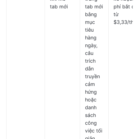
tab mới
tab mới
phí bắt đầ
bằng
từ
mục
$3,33/thá
tiêu
hàng
ngày,
câu
trích
dẫn
truyền
cảm
hứng
hoặc
danh
sách
công
việc tối
giản