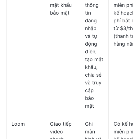
mật khẩu
thông
miễn phí; 
bảo mật
tin
kế hoạch t
đăng
phí bắt đầ
nhập
từ $3/thán
và tự
(thanh toá
động
hàng năm)
điền,
tạo mật
khẩu,
chia sẻ
và truy
cập
bảo
mật
Loom
Giao tiếp
Ghi
Có kế hoạ
video
màn
miễn phí; 