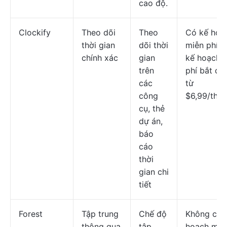
cao độ.
Clockify
Theo dõi
Theo
Có kế hoạ
thời gian
dõi thời
miễn phí; 
chính xác
gian
kế hoạch t
trên
phí bắt đầ
các
từ
công
$6,99/thá
cụ, thẻ
dự án,
báo
cáo
thời
gian chi
tiết
Forest
Tập trung
Chế độ
Không có 
thông qua
tập
hoạch miễ