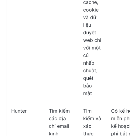
cache,
cookie
và dữ
liệu
duyệt
web chỉ
với một
cú
nhấp
chuột,
quét
bảo
mật
Hunter
Tìm kiếm
Tìm
Có kế hoạ
các địa
kiếm và
miễn phí; 
chỉ email
xác
kế hoạch t
kinh
thực
phí bắt đầ