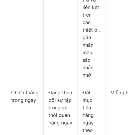
liên kết
trên
các
thiết bị,
gắn
nhãn,
màu
sắc,
nhắc
nhở
Chiến thắng
Đang theo
Đặt
Miễn phí
trong ngày
dõi sự tập
mục
trung và
tiêu
thói quen
hàng
hàng ngày
ngày,
theo