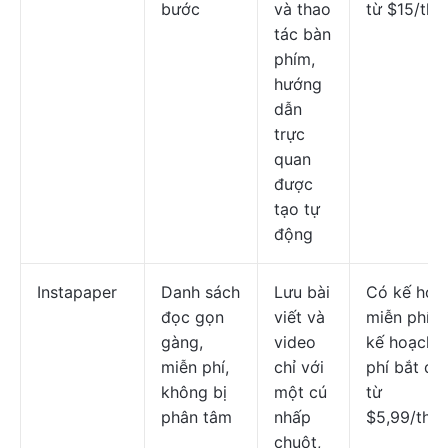
bước
và thao
từ $15/thá
tác bàn
phím,
hướng
dẫn
trực
quan
được
tạo tự
động
Instapaper
Danh sách
Lưu bài
Có kế hoạ
đọc gọn
viết và
miễn phí; 
gàng,
video
kế hoạch t
miễn phí,
chỉ với
phí bắt đầ
không bị
một cú
từ
phân tâm
nhấp
$5,99/thá
chuột,