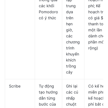
các khối
trung
phí; Kế
Pomodoro
dựa
hoạch trả 
có ý thức
trên
có giá $3,
hẹn
thanh toán
giờ,
một lần (c
các
dành cho
chương
phần mở
trình
rộng)
khuyến
khích
trồng
cây
Scribe
Tự động
Ghi lại
Có kế hoạ
tạo hướng
các cú
miễn phí; 
dẫn từng
nhấp
kế hoạch t
bước của
chuột
phí bắt đầ