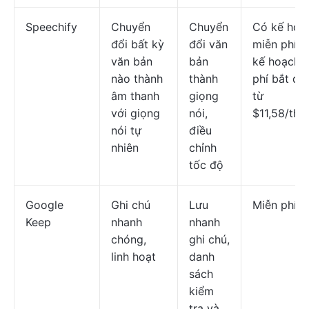
Speechify
Chuyển
Chuyển
Có kế hoạ
đổi bất kỳ
đổi văn
miễn phí; 
văn bản
bản
kế hoạch t
nào thành
thành
phí bắt đầ
âm thanh
giọng
từ
với giọng
nói,
$11,58/thá
nói tự
điều
nhiên
chỉnh
tốc độ
Google
Ghi chú
Lưu
Miễn phí
Keep
nhanh
nhanh
chóng,
ghi chú,
linh hoạt
danh
sách
kiểm
tra và