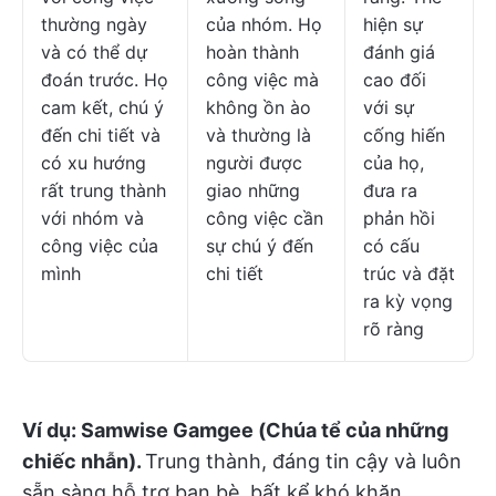
thường ngày
của nhóm. Họ
hiện sự
và có thể dự
hoàn thành
đánh giá
đoán trước. Họ
công việc mà
cao đối
cam kết, chú ý
không ồn ào
với sự
đến chi tiết và
và thường là
cống hiến
có xu hướng
người được
của họ,
rất trung thành
giao những
đưa ra
với nhóm và
công việc cần
phản hồi
công việc của
sự chú ý đến
có cấu
mình
chi tiết
trúc và đặt
ra kỳ vọng
rõ ràng
Ví dụ:
Samwise Gamgee (Chúa tể của những
chiếc nhẫn).
Trung thành, đáng tin cậy và luôn
sẵn sàng hỗ trợ bạn bè, bất kể khó khăn.