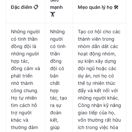
Đặc điểm 📋
mạnh
Mẹo quản lý họ 🛠️
🏋
Những người
Những
Tạo cơ hội cho các
có tinh thần
người
thành viên trong
đồng đội là
có tinh
nhóm dẫn dắt các
những người
thần
hoạt động nhóm,
hợp tác,
đồng
sự kiện xây dựng
đồng cảm và
đội có
đội ngũ hoặc các
phát triển
bản
dự án, nơi họ có
nhờ thành
chất
thể tự nhiên thúc
công chung.
hợp
đẩy và kết nối với
Họ tự nhiên
tác, tạo
những người khác.
tìm cách hỗ
ra sự
Công nhận kỹ năng
trợ người
đoàn
giao tiếp của họ,
khác và
kết,
vốn thường rất hữu
thường đảm
giúp
ích trong việc hòa