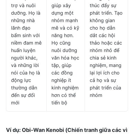
trợ và nuôi
giúp xây
thúc đẩy sự
dưỡng. Họ là
dựng một
phát triển. Tạo
những nhà
nhóm mạnh
không gian
lãnh đạo
mẽ và có kỹ
cho họ dẫn
bẩm sinh với
năng hơn.
dắt các hội
niềm đam mê
Họ cũng
thảo hoặc các
huấn luyện
nuôi dưỡng
nhóm nhỏ để
người khác,
văn hóa học
chia sẻ kinh
và những lời
tập, giúp
nghiệm, mang
nói của họ là
các đồng
lại lợi ích cho
động lực
nghiệp ít
cả họ và sự
thường dẫn
kinh nghiệm
phát triển của
đến sự đổi
hơn có thể
nhóm
mới
tiến bộ
Ví dụ:
Obi-Wan Kenobi (Chiến tranh giữa các vì