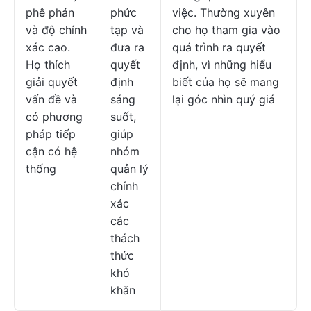
phê phán
phức
việc. Thường xuyên
và độ chính
tạp và
cho họ tham gia vào
xác cao.
đưa ra
quá trình ra quyết
Họ thích
quyết
định, vì những hiểu
giải quyết
định
biết của họ sẽ mang
vấn đề và
sáng
lại góc nhìn quý giá
có phương
suốt,
pháp tiếp
giúp
cận có hệ
nhóm
thống
quản lý
chính
xác
các
thách
thức
khó
khăn