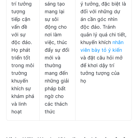
trí tưởng
sáng tạo
ý tưởng, đặc biệt là
tượng
mang lại
đối với những dự
tiếp cận
sự sôi
án cần góc nhìn
vấn đề
động cho
độc đáo. Tránh
với sự
nơi làm
quản lý quá chi tiết,
độc đáo.
việc, thúc
khuyến khích
nhân
Họ phát
đẩy sự đổi
viên bày tỏ ý kiến
triển tốt
mới và
và đặt câu hỏi mở
trong môi
thường
để khơi dậy trí
trường
mang đến
tưởng tượng của
khuyến
những giải
họ
khích sự
pháp bất
khám phá
ngờ cho
và linh
các thách
hoạt
thức