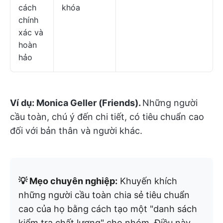
cách
khóa
chính
xác và
hoàn
hảo
Ví dụ:
Monica Geller (Friends).
Những người
cầu toàn, chú ý đến chi tiết, có tiêu chuẩn cao
đối với bản thân và người khác.
💡 Mẹo chuyên nghiệp:
Khuyến khích
những người cầu toàn chia sẻ tiêu chuẩn
cao của họ bằng cách tạo một "danh sách
kiểm tra chất lượng" cho nhóm. Điều này