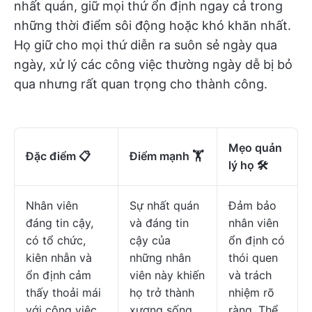
nhất quán, giữ mọi thứ ổn định ngay cả trong
những thời điểm sôi động hoặc khó khăn nhất.
Họ giữ cho mọi thứ diễn ra suôn sẻ ngày qua
ngày, xử lý các công việc thường ngày dễ bị bỏ
qua nhưng rất quan trọng cho thành công.
Mẹo quản
Đặc điểm 📋
Điểm mạnh 🏋
lý họ 🛠️
Nhân viên
Sự nhất quán
Đảm bảo
đáng tin cậy,
và đáng tin
nhân viên
có tổ chức,
cậy của
ổn định có
kiên nhẫn và
những nhân
thói quen
ổn định cảm
viên này khiến
và trách
thấy thoải mái
họ trở thành
nhiệm rõ
với công việc
xương sống
ràng. Thể