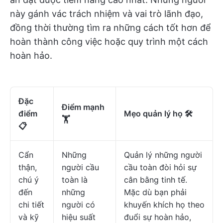
này gánh vác trách nhiệm và vai trò lãnh đạo,
đồng thời thường tìm ra những cách tốt hơn để
hoàn thành công việc hoặc quy trình một cách
hoàn hảo.
Đặc
Điểm mạnh
điểm
Mẹo quản lý họ 🛠️
🏋
📋
Cẩn
Những
Quản lý những người
thận,
người cầu
cầu toàn đòi hỏi sự
chú ý
toàn là
cân bằng tinh tế.
đến
những
Mặc dù bạn phải
chi tiết
người có
khuyến khích họ theo
và kỹ
hiệu suất
đuổi sự hoàn hảo,