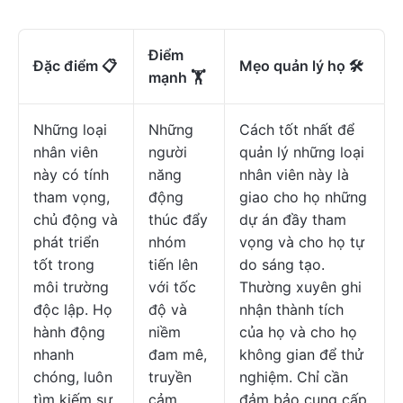
Điểm
Đặc điểm 📋
Mẹo quản lý họ 🛠️
mạnh 🏋
Những loại
Những
Cách tốt nhất để
nhân viên
người
quản lý những loại
này có tính
năng
nhân viên này là
tham vọng,
động
giao cho họ những
chủ động và
thúc đẩy
dự án đầy tham
phát triển
nhóm
vọng và cho họ tự
tốt trong
tiến lên
do sáng tạo.
môi trường
với tốc
Thường xuyên ghi
độc lập. Họ
độ và
nhận thành tích
hành động
niềm
của họ và cho họ
nhanh
đam mê,
không gian để thử
chóng, luôn
truyền
nghiệm. Chỉ cần
tìm kiếm sự
cảm
đảm bảo cung cấp