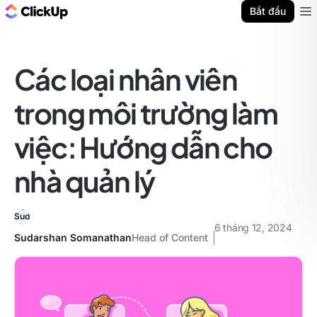
ClickUp Blog
Bắt đầu
Ope
Các loại nhân viên
trong môi trường làm
việc: Hướng dẫn cho
nhà quản lý
6 tháng 12, 2024
Sudarshan Somanathan
Head of Content