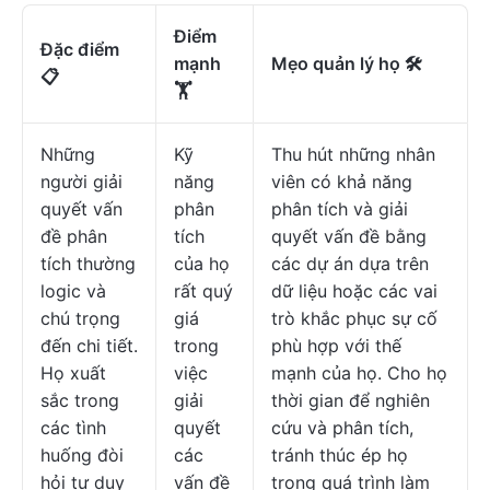
Điểm
Đặc điểm
mạnh
Mẹo quản lý họ 🛠️
📋
🏋
Những
Kỹ
Thu hút những nhân
người giải
năng
viên có khả năng
quyết vấn
phân
phân tích và giải
đề phân
tích
quyết vấn đề bằng
tích thường
của họ
các dự án dựa trên
logic và
rất quý
dữ liệu hoặc các vai
chú trọng
giá
trò khắc phục sự cố
đến chi tiết.
trong
phù hợp với thế
Họ xuất
việc
mạnh của họ. Cho họ
sắc trong
giải
thời gian để nghiên
các tình
quyết
cứu và phân tích,
huống đòi
các
tránh thúc ép họ
hỏi tư duy
vấn đề
trong quá trình làm