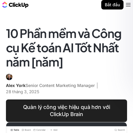
ClickUp Blog
Bắt đầu
Ope
10 Phần mềm và Công
cụ Kế toán AI Tốt Nhất
năm [năm]
Alex York
Senior Content Marketing Manager
28 tháng 3, 2025
Quản lý công việc hiệu quả hơn với
ClickUp Brain