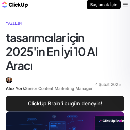
ClickUp Blog
Başlamak İçin
Ope
YAZILIM
tasarımcılar için
2025'in En İyi 10 AI
Aracı
4 Şubat 2025
Alex York
Senior Content Marketing Manager
ClickUp Brain'i bugün deneyin!