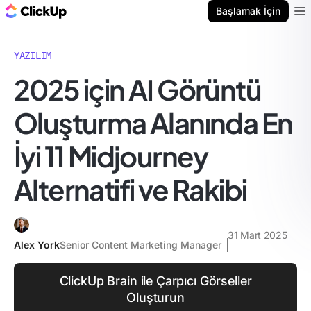
ClickUp Blog
Başlamak İçin
Ope
YAZILIM
2025 için AI Görüntü
Oluşturma Alanında En
İyi 11 Midjourney
Alternatifi ve Rakibi
31 Mart 2025
Alex York
Senior Content Marketing Manager
ClickUp Brain ile Çarpıcı Görseller
Oluşturun