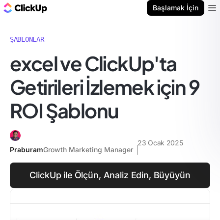
ClickUp Blog
Başlamak İçin
Ope
ŞABLONLAR
excel ve ClickUp'ta
Getirileri İzlemek için 9
ROI Şablonu
23 Ocak 2025
Praburam
Growth Marketing Manager
ClickUp ile Ölçün, Analiz Edin, Büyüyün