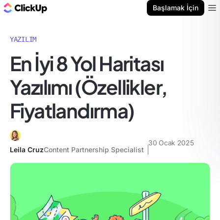
ClickUp Blog
Başlamak İçin
Ope
YAZILIM
En İyi 8 Yol Haritası
Yazılımı (Özellikler,
Fiyatlandırma)
30 Ocak 2025
Leila Cruz
Content Partnership Specialist