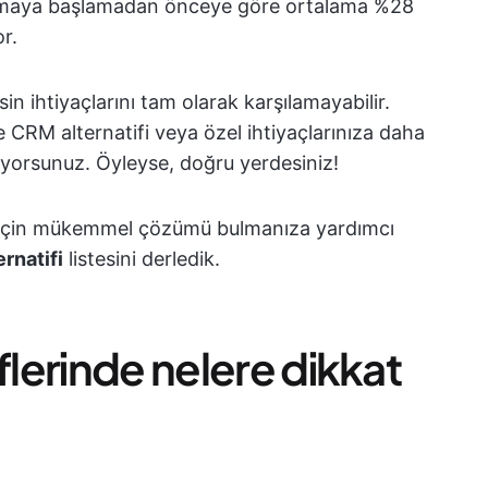
llanmaya başlamadan önceye göre ortalama %28
or.
n ihtiyaçlarını tam olarak karşılamayabilir.
e CRM alternatifi veya özel ihtiyaçlarınıza daha
arıyorsunuz. Öyleyse, doğru yerdesiniz!
ak için mükemmel çözümü bulmanıza yardımcı
ernatifi
listesini derledik.
flerinde nelere dikkat