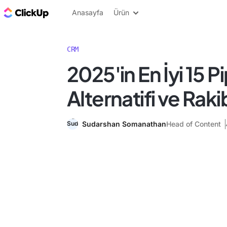
ClickUp Blog
Anasayfa
Ürün
CRM
2025'in En İyi 15 P
Alternatifi ve Raki
Sudarshan Somanathan
Head of Content