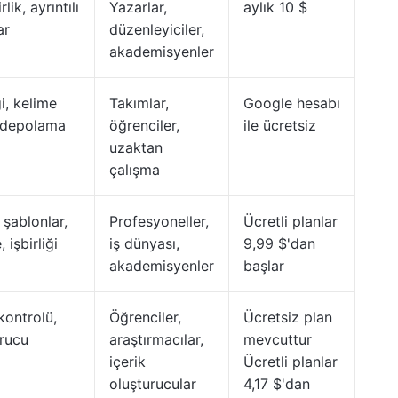
rlik, ayrıntılı
Yazarlar,
aylık 10 $
ar
düzenleyiciler,
akademisyenler
i, kelime
Takımlar,
Google hesabı
t depolama
öğrenciler,
ile ücretsiz
uzaktan
çalışma
 şablonlar,
Profesyoneller,
Ücretli planlar
 işbirliği
iş dünyası,
9,99 $'dan
akademisyenler
başlar
kontrolü,
Öğrenciler,
Ücretsiz plan
urucu
araştırmacılar,
mevcuttur
içerik
Ücretli planlar
oluşturucular
4,17 $'dan