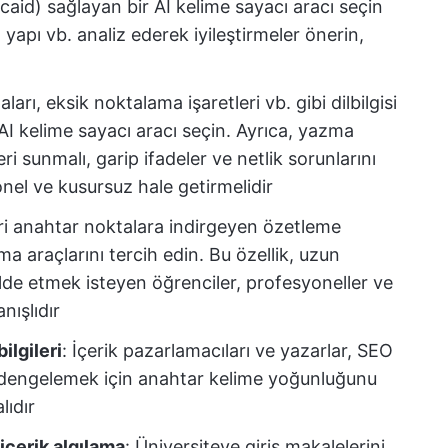
ncaid) sağlayan bir AI kelime sayacı aracı seçin
 yapı vb. analiz ederek iyileştirmeler önerin,
ları, eksik noktalama işaretleri vb. gibi dilbilgisi
 AI kelime sayacı aracı seçin. Ayrıca, yazma
eri sunmalı, garip ifadeler ve netlik sorunlarını
nel ve kusursuz hale getirmelidir
ri anahtar noktalara indirgeyen özetleme
yma araçlarını tercih edin. Bu özellik, uzun
 elde etmek isteyen öğrenciler, profesyoneller ve
anışlıdır
lgileri
: İçerik pazarlamacıları ve yazarlar, SEO
 dengelemek için anahtar kelime yoğunluğunu
lıdır
 içerik algılama
: Üniversiteye giriş makalelerini