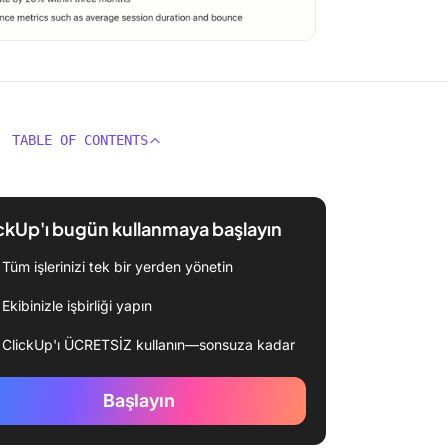
TABLE OF CONTENTS
ckUp'ı bugün kullanmaya başlayın
Tüm işlerinizi tek bir yerden yönetin
Ekibinizle işbirliği yapın
ClickUp'ı ÜCRETSİZ kullanın—sonsuza kadar
Başlayın