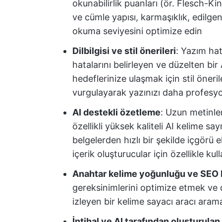
okunabilirlik puanları (ör. Flesch-Ki
ve cümle yapısı, karmaşıklık, edilgen
okuma seviyesini optimize edin
Dilbilgisi ve stil önerileri
: Yazım hata
hatalarını belirleyen ve düzelten bir
hedeflerinize ulaşmak için stil öneril
vurgulayarak yazınızı daha profesyo
AI destekli özetleme
: Uzun metinle
özellikli yüksek kaliteli AI kelime sa
belgelerden hızlı bir şekilde içgörü
içerik oluşturucular için özellikle kull
Anahtar kelime yoğunluğu ve SEO bi
gereksinimlerini optimize etmek ve
izleyen bir kelime sayacı aracı arama
İntihal ve AI tarafından oluşturulan