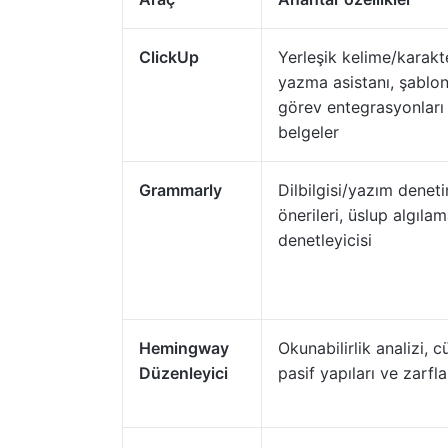
ClickUp
Yerleşik kelime/karakt
yazma asistanı, şablonla
görev entegrasyonları
belgeler
Grammarly
Dilbilgisi/yazım denetim
önerileri, üslup algılam
denetleyicisi
Hemingway
Okunabilirlik analizi, c
Düzenleyici
pasif yapıları ve zarfla