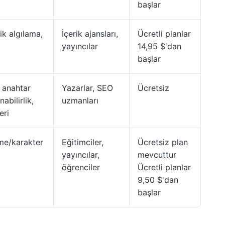
başlar
rik algılama,
İçerik ajansları,
Ücretli planlar
yayıncılar
14,95 $'dan
başlar
, anahtar
Yazarlar, SEO
Ücretsiz
abilirlik,
uzmanları
eri
ime/karakter
Eğitimciler,
Ücretsiz plan
yayıncılar,
mevcuttur
öğrenciler
Ücretli planlar
9,50 $'dan
başlar