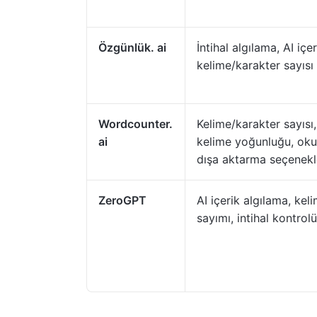
Özgünlük. ai
İntihal algılama, AI içe
kelime/karakter sayısı
Wordcounter.
Kelime/karakter sayısı
ai
kelime yoğunluğu, okun
dışa aktarma seçenekl
ZeroGPT
AI içerik algılama, kel
sayımı, intihal kontrolü