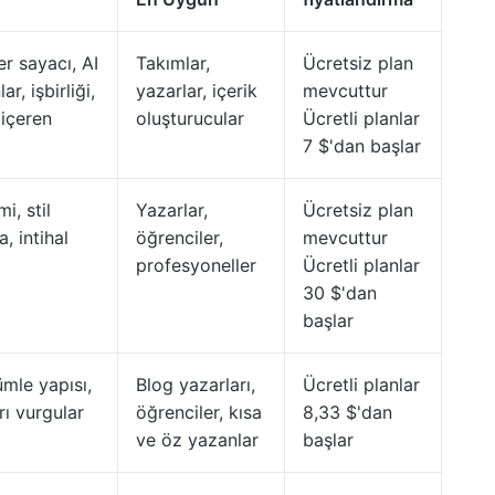
er sayacı, AI
Takımlar,
Ücretsiz plan
r, işbirliği,
yazarlar, içerik
mevcuttur
 içeren
oluşturucular
Ücretli planlar
7 $'dan başlar
i, stil
Yazarlar,
Ücretsiz plan
a, intihal
öğrenciler,
mevcuttur
profesyoneller
Ücretli planlar
30 $'dan
başlar
ümle yapısı,
Blog yazarları,
Ücretli planlar
rı vurgular
öğrenciler, kısa
8,33 $'dan
ve öz yazanlar
başlar