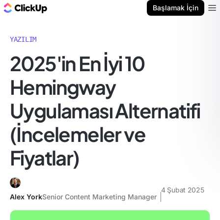
ClickUp Blog
Başlamak İçin
Ope
YAZILIM
2025'in En İyi 10
Hemingway
Uygulaması Alternatifi
(İncelemeler ve
Fiyatlar)
4 Şubat 2025
Alex York
Senior Content Marketing Manager