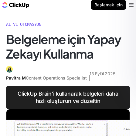
ClickUp Blog
Başlamak İçin
Ope
AI VE OTOMASYON
Belgeleme için Yapay
Zekayı Kullanma
13 Eylül 2025
Pavitra M
Content Operations Specialist
ClickUp Brain'i kullanarak belgeleri daha
hızlı oluşturun ve düzeltin