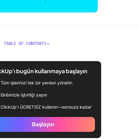
TABLE OF CONTENTS
ckUp'ı bugün kullanmaya başlayın
Tüm işlerinizi tek bir yerden yönetin
Ekibinizle işbirliği yapın
ClickUp'ı ÜCRETSİZ kullanın—sonsuza kadar
Başlayın