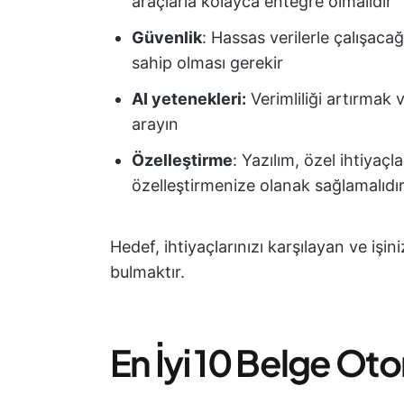
araçlarla kolayca entegre olmalıdır
Güvenlik
: Hassas verilerle çalışaca
sahip olması gerekir
AI yetenekleri:
Verimliliği artırmak v
arayın
Özelleştirme
: Yazılım, özel ihtiyaçl
özelleştirmenize olanak sağlamalıdı
Hedef, ihtiyaçlarınızı karşılayan ve iş
bulmaktır.
En İyi 10 Belge Ot