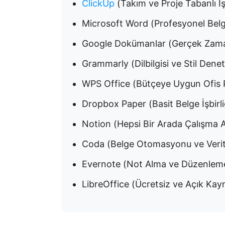
ClickUp
(Takım ve Proje Tabanlı İşbi
Microsoft Word (Profesyonel Belgel
Google Dokümanlar (Gerçek Zamanlı 
Grammarly (Dilbilgisi ve Stil Deneti
WPS Office (Bütçeye Uygun Ofis Pa
Dropbox Paper (Basit Belge İşbirliğ
Notion (Hepsi Bir Arada Çalışma Al
Coda (Belge Otomasyonu ve Veritab
Evernote (Not Alma ve Düzenleme 
LibreOffice (Ücretsiz ve Açık Kay