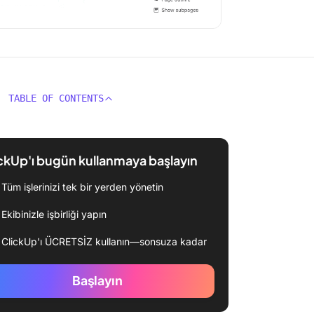
TABLE OF CONTENTS
ckUp'ı bugün kullanmaya başlayın
Tüm işlerinizi tek bir yerden yönetin
Ekibinizle işbirliği yapın
ClickUp'ı ÜCRETSİZ kullanın—sonsuza kadar
Başlayın