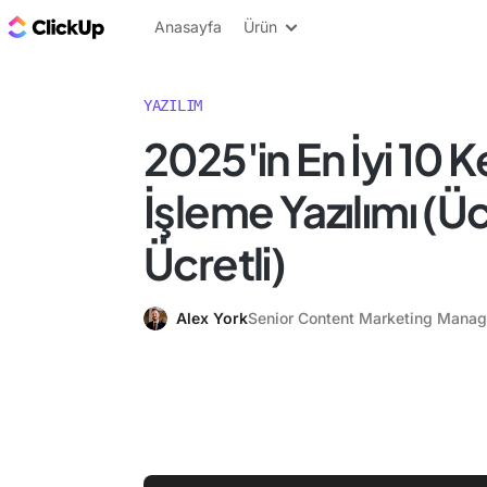
ClickUp Blog
Anasayfa
Ürün
YAZILIM
2025'in En İyi 10 
İşleme Yazılımı (Üc
Ücretli)
Alex York
Senior Content Marketing Manag