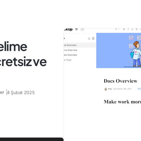
Kelime
retsiz ve
er
4 Şubat 2025