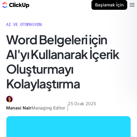
ClickUp Blog
Başlamak İçin
Ope
AI VE OTOMASYON
Word Belgeleri için
AI'yı Kullanarak İçerik
Oluşturmayı
Kolaylaştırma
25 Ocak 2025
Manasi Nair
Managing Editor