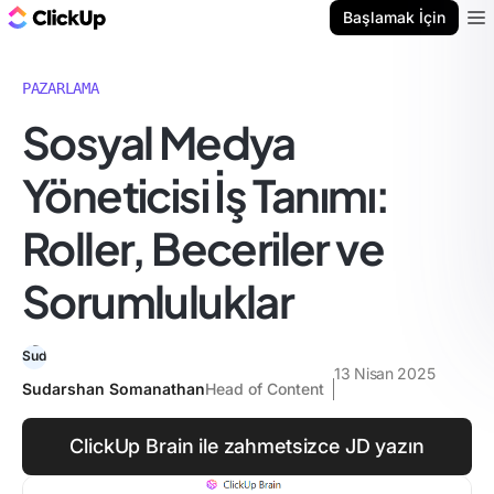
ClickUp Blog
Başlamak İçin
Ope
PAZARLAMA
Sosyal Medya
Yöneticisi İş Tanımı:
Roller, Beceriler ve
Sorumluluklar
13 Nisan 2025
Sudarshan Somanathan
Head of Content
ClickUp Brain ile zahmetsizce JD yazın