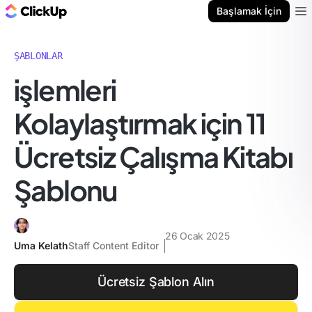
ClickUp Blog
Başlamak İçin
Ope
ŞABLONLAR
i̇şlemleri
Kolaylaştırmak için 11
Ücretsiz Çalışma Kitabı
Şablonu
26 Ocak 2025
Uma Kelath
Staff Content Editor
Ücretsiz Şablon Alın