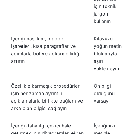
için teknik
jargon
kullanın
İçeriği başlıklar, madde
Kılavuzu
işaretleri, kısa paragraflar ve
yoğun metin
adımlarla bölerek okunabilirliği
bloklarıyla
artırın
aşırı
yüklemeyin
Özellikle karmaşık prosedürler
Ön bilgi
için her zaman ayrıntılı
olduğunu
açıklamalarla birlikte bağlam ve
varsay
arka plan bilgisi sağlayın
İçeriği daha ilgi çekici hale
İçeriğinizi
getirmek için diyagramlar, ekran
metinle