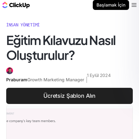
ClickUp Blog
Başlamak İçin
Ope
İNSAN YÖNETIMI
Eğitim Kılavuzu Nasıl
Oluşturulur?
1 Eylül 2024
Praburam
Growth Marketing Manager
Ücretsiz Şablon Alın