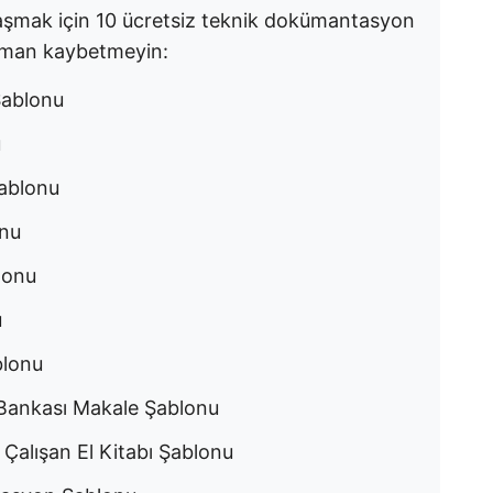
aylaşmak için 10 ücretsiz teknik dokümantasyon
aman kaybetmeyin:
Şablonu
u
ablonu
onu
lonu
u
blonu
 Bankası Makale Şablonu
 Çalışan El Kitabı Şablonu