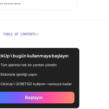
TABLE OF CONTENTS
ckUp'ı bugün kullanmaya başlayın
Tüm işlerinizi tek bir yerden yönetin
Ekibinizle işbirliği yapın
ClickUp'ı ÜCRETSİZ kullanın—sonsuza kadar
Başlayın