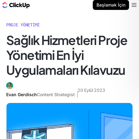
ClickUp Blog
Başlamak İçin
Ope
PROJE YÖNETIMI
Sağlık Hizmetleri Proje
Yönetimi En İyi
Uygulamaları Kılavuzu
20 Eylül 2023
Evan Gerdisch
Content Strategist