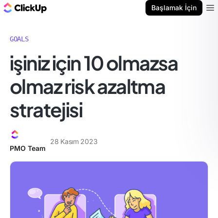
ClickUp Blog
Başlamak İçin
Ope
GOALS
i̇şiniz için 10 olmazsa
olmaz risk azaltma
stratejisi
28 Kasım 2023
PMO Team