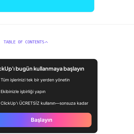
TABLE OF CONTENTS
ckUp'ı bugün kullanmaya başlayın
Tüm işlerinizi tek bir yerden yönetin
Ekibinizle işbirliği yapın
ClickUp'ı ÜCRETSİZ kullanın—sonsuza kadar
Başlayın