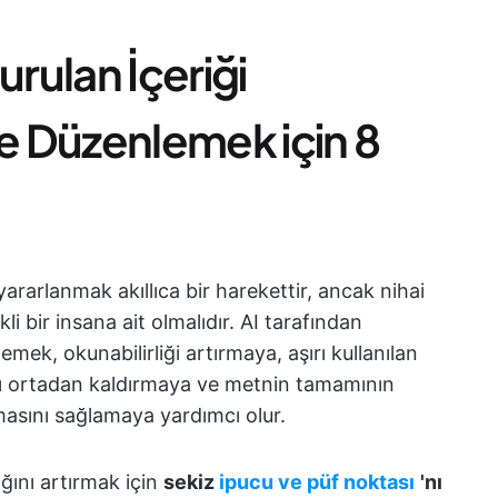
urulan İçeriği
ve Düzenlemek için 8
yararlanmak akıllıca bir harekettir, ancak nihai
 bir insana ait olmalıdır. AI tarafından
mek, okunabilirliği artırmaya, aşırı kullanılan
ları ortadan kaldırmaya ve metnin tamamının
şmasını sağlamaya yardımcı olur.
lığını artırmak için
sekiz
ipucu
ve püf noktası
'nı