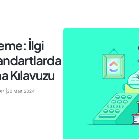
eme: İlgi
andartlarda
a Kılavuzu
er
30 Mart 2024