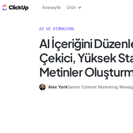
ClickUp Blog
Anasayfa
Ürün
AI VE OTOMASYON
AI İçeriğini Düzenl
Çekici, Yüksek St
Metinler Oluşturm
Alex York
Senior Content Marketing Manag