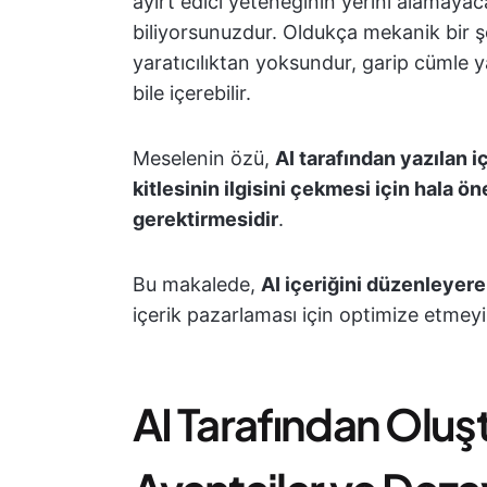
ayırt edici yeteneğinin yerini alamayaca
biliyorsunuzdur. Oldukça mekanik bir şe
yaratıcılıktan yoksundur, garip cümle ya
bile içerebilir.
Meselenin özü,
AI tarafından yazılan 
kitlesinin ilgisini çekmesi için hala 
gerektirmesidir
.
Bu makalede,
AI içeriğini düzenleyer
içerik pazarlaması için optimize etmeyi
AI Tarafından Oluşt