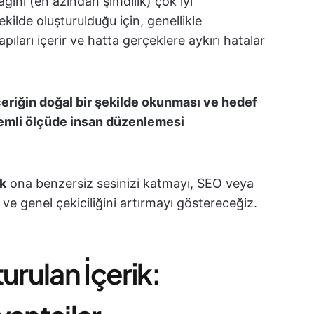
ğını (en azından şimdilik) çok iyi
kilde oluşturulduğu için, genellikle
pıları içerir ve hatta gerçeklere aykırı hatalar
içeriğin doğal bir şekilde okunması ve hedef
önemli ölçüde insan düzenlemesi
ek
ona benzersiz sesinizi katmayı, SEO veya
 ve genel çekiciliğini artırmayı göstereceğiz.
urulan İçerik: