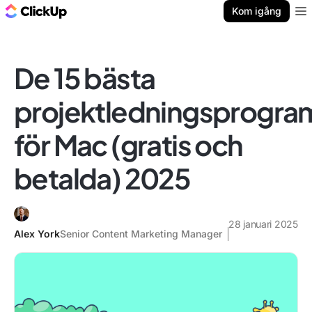
ClickUp-bloggen
Kom igång
Ope
De 15 bästa
projektledningsprogr
för Mac (gratis och
betalda) 2025
28 januari 2025
Alex York
Senior Content Marketing Manager