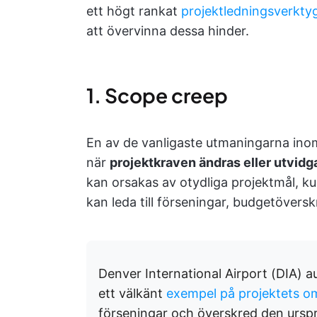
ett högt rankat
projektledningsverkty
att övervinna dessa hinder.
1. Scope creep
En av de vanligaste utmaningarna ino
när
projektkraven ändras eller utvidg
kan orsakas av otydliga projektmål, k
kan leda till förseningar, budgetöver
Denver International Airport (DIA)
ett välkänt
exempel på projektets o
förseningar och överskred den urspr