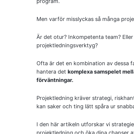
program.
Men varför misslyckas så många proje
Är det otur? Inkompetenta team? Eller 
projektledningsverktyg?
Ofta är det en kombination av dessa f
hantera det
komplexa samspelet mellan
förväntningar.
Projektledning kräver strategi, riskhant
kan saker och ting lätt spåra ur snabba
I den här artikeln utforskar vi strateg
projektledning och öka dina chanser a