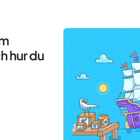
om
h hur du