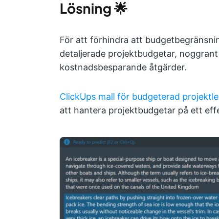
Lösning
🌟
För att förhindra att budgetbegränsnin
detaljerade projektbudgetar, noggrant 
kostnadsbesparande åtgärder.
ClickUps mall för budgeterad projektl
att hantera projektbudgetar på ett effe