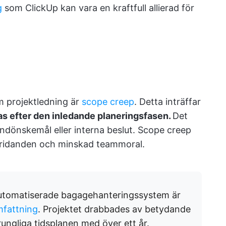
g
som ClickUp kan vara en kraftfull allierad för
m projektledning är
scope creep
. Detta inträffar
as efter den inledande planeringsfasen.
Det
undönskemål eller interna beslut. Scope creep
skridanden och minskad teammoral.
 automatiserade bagagehanteringssystem är
mfattning
. Projektet drabbades av betydande
ungliga tidsplanen med över ett år.